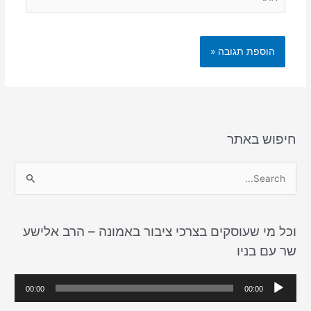
חיפוש באתר
S
e
a
וכל מי שעוסקים בצרכי ציבור באמונה – הרב אלישע
r
שר עם בניו
c
h
נ
00:00
00:00
f
ג