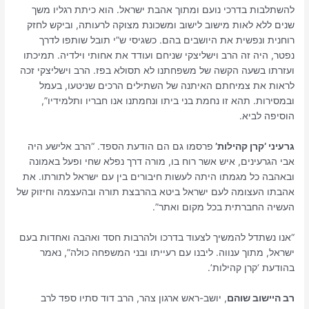
להשתלבות בדרכי נועם ומתוך אהבת ישראל. הוא כיתת רגליו משך
שנים ללא לאות מישוב לישוב ומשכונת מצוקה לרעותה, וביקש לחזק
רוחנית ונפשית את היושבים בהם. כשגיסי ש”י תובל שותפו לדרך
נפטר, היה זה הרב וישליצקי שניחם ועודד את אחותי וילדיה. תמיכתו
ועזרתו בשעה הקשה של משפחתנו לא תסולא בפז. הרב וישליצקי זכה
לראות את צמיחתם האיתנה של השתילים הרכים שניטעו, בעמל
ובמסירות. תהא זו נחמת בני ביתו ונחמתנו אנו חבריו ותלמידיו”,
הוסיפה לביא.
גרעיני ‘קרן קהילות’
פרסמו גם הם הודעת הספד. “הרב אלישע היה
אבי הגרעינים, איש אשר רוח בו, מורה דרך נפלא שחי ופעל באמונה
ובאהבה כל מגמתו היתה לעשות חיבורים בין עם ישראל לתורתו. את
אהבתו העצומה לעם ישראל ביטא בהרבצת תורה ובהעצמה וחיזוק של
העשיה החברתית בכל מקום ואתר”.
“אנו נשתדל להמשיך לצעוד בדרכו ולהרבות חסד ואהבה ואחדות בעם
ישראל, מתוך ענווה. ליבנו עם רעייתו ובני המשפחה כולה”, נאמר
בהודעת ‘קרן קהילות’.
רב היישוב שוהם
, יושב-ראש ארגון צהר, הרב דוד סתיו ספד לרב