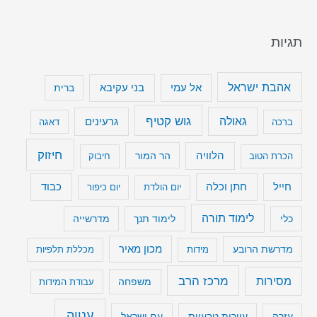
תגיות
אהבת ישראל
בני עקיבא
אל עמי
ברית
גוש קטיף
גאולה
גרעינים
ברכה
דאגה
חיזוק
הלוויה
הר המור
הכרת הטוב
חיבוק
חייל
חתן וכלה
כבוד
יום הולדת
יום כיפור
לימוד תורה
כלי
לימוד תנך
מדרשייה
מכון מאיר
מדרשת הרובע
מידות
מכללת תלפיות
מרכז הרב
מסירות
משפחה
עבודת המידות
ענווה
עיירות טבעיות
עם ישראל
עזרה