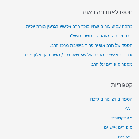
o
ן
r
נוספו לאחרונה באתר
א
:
ו
כתבה על שיעורים שהיו לזכר הרב אלישע בגרעין נצרת עלית
ד
כנס תשובה מאהבה – תשרי תשע”ט
י
הספד של הרב אופיר פריד בישיבת מרכז הרב.
ו
זכרונות אישיים מהרב אלישע וישליצקי / משה כהן, אלון מורה
מספר סיפורים על הרב
קטגוריות
הספדים ושיעורים לזכרו
כללי
מהתקשורת
סיפורים אישיים
שיעורים