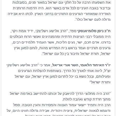
את השפעתו הרבה על כל חלקי עם ישראל במאור פנים, בסובלנות
ובדיבור בגובה העיניים לכל אדם באשר הוא. היה הדמות הרוחנית
האדירה שמאחורי הגרעינים התורניים ברחבי הארץ. לכתו היא אבידה
גדולה לעם ישראל כולו”.
ח”כ ניסן סלומיאנסקי
ספד, “הרב אלישע וישליצקי, ידיד אמת ויקר,
היה ממובלי רבני הציונות הדתית ומהמנהיגים ואנשי הרוח הבולטים
בדורנו. אדם חכם, ישר, נעים הליכות, אשר העמיד תלמידים רבים,
גרעינים תורניים ועמד בראש בית המדרש מהות, לוחם למען ארץ
ישראל, תורת ישראל וחיבור בין כל עם ישראל”.
יו”ר האיחוד הלאומי, השר אורי אריאל
, אמר כי “הרב אלישע וישליצקי
זצ”ל, ליווה אותי לאורך כל הדרך. בשותפות להצלחת הגרעינים
ופעילותם, ובכל נושא בו יכל לתרום למען ארץ ישראל, עם ישראל
ותורת ישראל”
“הרב היה מחלוצי הדרך להיאבק על זכותנו להתיישב באדמת ישראל
מתוך חרדת קודש ואהבה לזולת.
הרב היה ותמיד יישאר עמוד הענווה והמסירות והעין הטובה. סמל
ודוגמא לגאווה ישראלית, ציונית ויהודית. אבידה גדולה חווינו היום, על