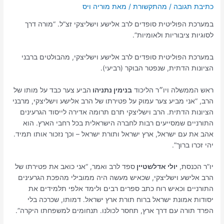
כתיבת תגובה
/
מהתקשורת
/ מאת
במערכת הפוליטית סופדים לרב אלישע וישליצקי זצ”ל. “מורה דרך
לסוגיות ציבוריות ולאומיות”.
במערכת הפוליטית סופדים לרב אלישע וישליצקי, מהבולטים ברבני
הציונות הדתית, שנפטר הבוקר (רביעי).
ראש הממשלה ויו״ר הליכוד
בנימין נתניהו
הביע צער כבד על מותו של
הרב, “‫אני מביע צער עמוק על פטירתו של הרב אלישע וישליצקי, מרבני
הציונות הדתית. הרב וישליצקי תרם תרומה אדירה לייסוד הגרעינים
התורניים שמסייעים רבות לחברה הישראלית בכל רחבי הארץ. הוא
אהב את עם ישראל, ארץ ישראל ותורת ישראל – וכך נזכור אותו תמיד.
יהי זכרו ברוך‬”.
יו”ר הכנסת,
יולי אדלשטיין
ספד לרב ואמר, “אני כואב את פטירתו של
הרב אלישע וישליצקי, שכאיש מעשה היה ממובילי מהפכת הגרעינים
התורניים וכאיש רוח כתב ספרים רבים ולימד אלפי תלמידים את
יסודות אמונת ישראל ברוח תורת ארץ ישראל. דמותו, שכרכה בלי
הפרד תורה עם דרך ארץ, תחסר לכולנו. תנחומים למשפחתו היקרה”.