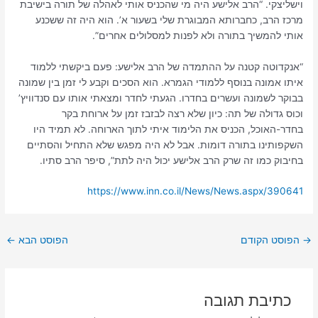
וישליצקי. “הרב אלישע היה מי שהכניס אותי לאהלה של תורה בישיבת
מרכז הרב, כחברותא המבוגרת שלי בשעור א’. הוא היה זה ששכנע
אותי להמשיך בתורה ולא לפנות למסלולים אחרים”.
“אנקדוטה קטנה על ההתמדה של הרב אלישע: פעם ביקשתי ללמוד
איתו אמונה בנוסף ללמודי הגמרא. הוא הסכים וקבע לי זמן בין שמונה
בבוקר לשמונה ועשרים בחדרו. הגעתי לחדר ומצאתי אותו עם סנדוויץ’
וכוס גדולה של תה: כיון שלא רצה לבזבז זמן על ארוחת בקר
בחדר-האוכל, הכניס את הלימוד איתי לתוך הארוחה. לא תמיד היו
השקפותינו בתורה דומות. אבל לא היה מפגש שלא התחיל והסתיים
בחיבוק כמו זה שרק הרב אלישע יכול היה לתת”, סיפר הרב סתיו.
https://www.inn.co.il/News/News.aspx/390641
→
הפוסט הקודם
הפוסט הבא
←
כתיבת תגובה