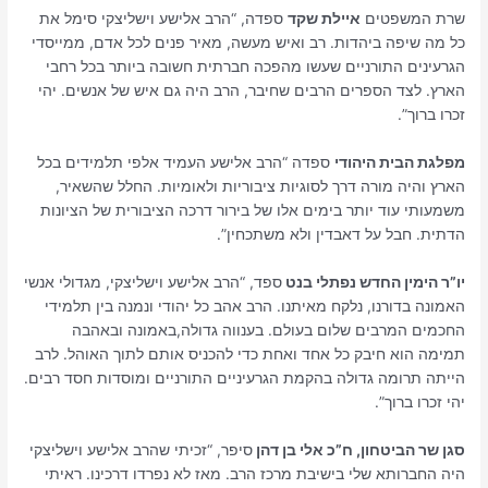
שרת המשפטים
איילת שקד
ספדה, “הרב אלישע וישליצקי סימל את
כל מה שיפה ביהדות. רב ואיש מעשה, מאיר פנים לכל אדם, ממייסדי
הגרעינים התורניים שעשו מהפכה חברתית חשובה ביותר בכל רחבי
הארץ. לצד הספרים הרבים שחיבר, הרב היה גם איש של אנשים. יהי
זכרו ברוך”.
מפלגת הבית היהודי
ספדה “הרב אלישע העמיד אלפי תלמידים בכל
הארץ והיה מורה דרך לסוגיות ציבוריות ולאומיות. החלל שהשאיר,
משמעותי עוד יותר בימים אלו של בירור דרכה הציבורית של הציונות
הדתית. חבל על דאבדין ולא משתכחין”.
יו”ר הימין החדש נפתלי בנט
ספד, “הרב אלישע וישליצקי, מגדולי אנשי
האמונה בדורנו, נלקח מאיתנו. הרב אהב כל יהודי ונמנה בין תלמידי
החכמים המרבים שלום בעולם. בענווה גדולה,באמונה ובאהבה
תמימה הוא חיבק כל אחד ואחת כדי להכניס אותם לתוך האוהל. ‏לרב
הייתה תרומה גדולה בהקמת הגרעיניים התורניים ומוסדות חסד רבים.
‏יהי זכרו ברוך”.
סגן שר הביטחון, ח”כ אלי בן דהן
סיפר, “זכיתי שהרב אלישע וישליצקי
היה החברותא שלי בישיבת מרכז הרב. מאז לא נפרדו דרכינו. ראיתי