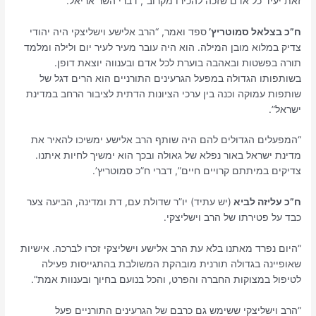
זאת יעיד כל אדם שזכה להכירו מקרוב”, דברי השר אריאל.
ח”כ בצלאל סמוטריץ’
ספד ואמר, “הרב אלישע וישליצקי היה יהודי
צדיק במלוא מובן המילה. הוא היה עובר מעיר לעיר יום ולילה ומלמד
תורה בפשטות ובאהבה בוערת לכל אדם ובענווה יוצאת דופן.
בשותפותו הגדולה במפעל הגרעינים התורניים הוא הרים דגל של
שותפות עמוקה וכנה בין ערכי הציונות הדתית לציבור הרחב במדינת
ישראל”.
“המפעלים הגדולים להם היה שותף הרב אלישע ימשיכו להאיר את
מדינת ישראל באור נפלא של גאולה ובכך הוא ימשיך לחיות איתנו.
צדיקים במיתתם קרויים חיים”, דברי ח”כ סמוטריץ’.
ח”כ עליזה לביא
(יש עתיד) יו”ר שדולת עם, דת ומדינה, הביעה צער
כבד על פטירתו של הרב וישליצקי.
“היום נפרד מאתנו בלא עת הרב אלישע וישליצקי זכרו לברכה. אישיות
שאופיינה בגדולה תורנית מובהקת המשולבת בהתגייסות פעילה
לטיפול במצוקות החברה והפרט, והכל בנועם בחיוך ובענוות אמת”.
“הרב וישליצקי ששימש גם כרבם של הגרעינים התורניים פעל