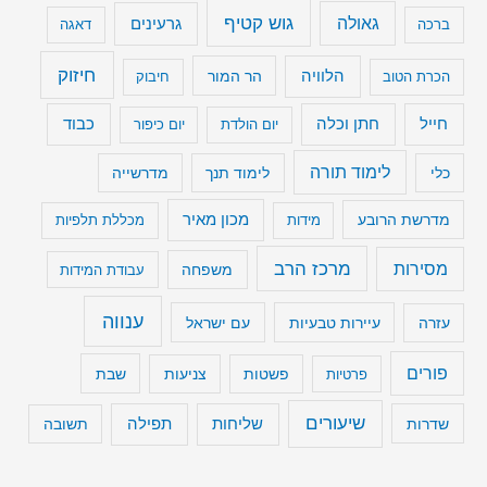
גוש קטיף
גאולה
גרעינים
ברכה
דאגה
חיזוק
הלוויה
הר המור
הכרת הטוב
חיבוק
חייל
חתן וכלה
כבוד
יום הולדת
יום כיפור
לימוד תורה
כלי
לימוד תנך
מדרשייה
מכון מאיר
מדרשת הרובע
מידות
מכללת תלפיות
מרכז הרב
מסירות
משפחה
עבודת המידות
ענווה
עיירות טבעיות
עם ישראל
עזרה
פורים
שבת
פרטיות
פשטות
צניעות
שיעורים
שליחות
תפילה
שדרות
תשובה