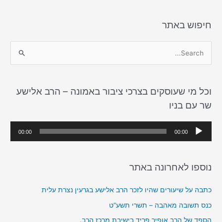
חיפוש באתר
S
e
a
וכל מי שעוסקים בצרכי ציבור באמונה – הרב אלישע
r
שר עם בניו
c
h
נ
00:00
00:00
f
ג
o
ן
r
נוספו לאחרונה באתר
א
:
ו
כתבה על שיעורים שהיו לזכר הרב אלישע בגרעין נצרת עלית
ד
כנס תשובה מאהבה – תשרי תשע”ט
י
הספד של הרב אופיר פריד בישיבת מרכז הרב.
ו