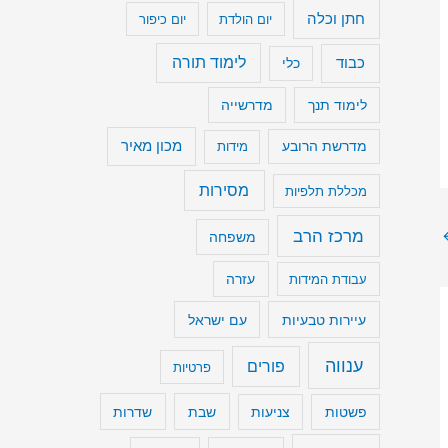
חתן וכלה
יום הולדת
יום כיפור
נ
מ
כבוד
לימוד תורה
כלי
י
לימוד תנך
מדרשייה
ך
ע
מכון מאיר
מדרשת הרובע
מידות
ו
מסירות
מכללת תלפיות
צ
מ
מרכז הרב
משפחה
ת
עבודת המידות
עזרה
ש
עיירות טבעיות
עם ישראל
מ
ע
ענווה
פורים
פרטיות
.
שבת
שדרות
פשטות
צניעות