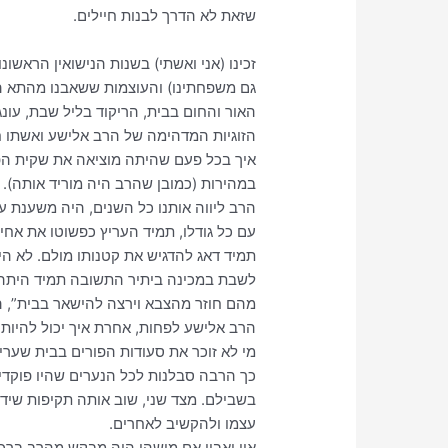
שזאת לא הדרך לבנות חיילים.
זכינו (אני ואשתי) בשנות הנישואין הראשו
גם משפחתינו) והעוצמות ששאבנו מהתא המ
האור והחום בבית, הריקוד בליל שבת, עונ
הזוגיות המדהימה של הרב אלישע ואשתו חי
איך בכל פעם שהיתה מוציאה את שקית ה
במהירות (כמובן שהרב היה מוריד אותה).
הרב ליווה אותנו כל השנים, היה משענת עבו
עם כל גודלו, תמיד העריץ כפשוטו את אחיו 
תמיד דאג להדגיש את קטנותו מולם. לא הי
לשבת במכינה ביתיר התשובה תמיד היתה: 
מהם חוזר מהצבא וירצה להישאר בבית”, 
הרב אלישע לפחות, אחרת איך יכול להיות
כך הרבה סבלנות לכל הנערים שהיו פוקדי
בשבילם. מצד שני, שוב אותה תקיפות שידע
עצמו ולהקשיב לאחרים.
אוי ואבוי אם מישהו היה מבקש מהרב ברכ