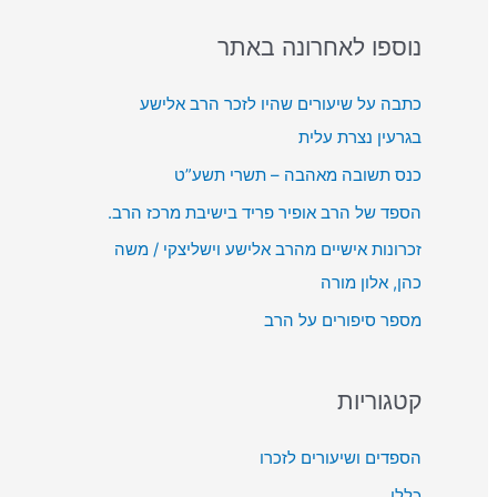
o
ן
ת
r
נוספו לאחרונה באתר
א
מ
:
ו
ש
כתבה על שיעורים שהיו לזכר הרב אלישע
ד
ב
בגרעין נצרת עלית
י
מ
כנס תשובה מאהבה – תשרי תשע”ט
ו
ק
הספד של הרב אופיר פריד בישיבת מרכז הרב.
ש
זכרונות אישיים מהרב אלישע וישליצקי / משה
ל
כהן, אלון מורה
מ
מספר סיפורים על הרב
ע
ל
ה
קטגוריות
/
ל
הספדים ושיעורים לזכרו
מ
כללי