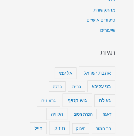
ט
מהתקשורת
ה
סיפורים אישיים
כ
שיעורים
ד
י
תגיות
ל
ה
ג
אהבת ישראל
אל עמי
ב
בני עקיבא
ברית
ברכה
י
ר
גוש קטיף
גאולה
גרעינים
א
הלוויה
דאגה
הכרת הטוב
ו
ל
חיזוק
חייל
הר המור
חיבוק
ה