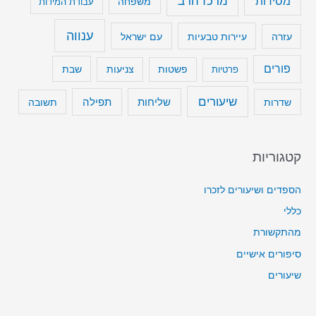
מרכז הרב
מסירות
משפחה
עבודת המידות
ענווה
עיירות טבעיות
עם ישראל
עזרה
פורים
שבת
פרטיות
פשטות
צניעות
שיעורים
שליחות
תפילה
שדרות
תשובה
קטגוריות
הספדים ושיעורים לזכרו
כללי
מהתקשורת
סיפורים אישיים
שיעורים