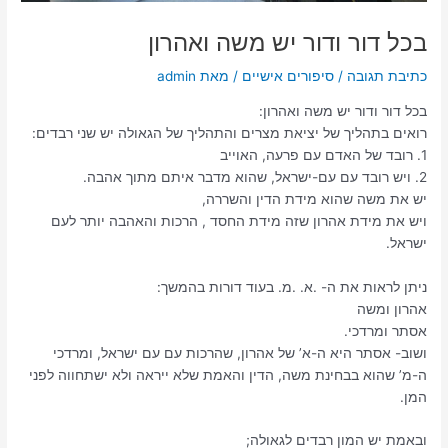
בכל דור ודור יש משה ואהרון
כתיבת תגובה
/
סיפורים אישיים
/ מאת
admin
בכל דור ודור יש משה ואהרון:
רואים בתהליך של יציאת מצרים והתהליך של הגאולה יש שני רבדים:
1. רובד של האדם עם פרעה, האוייב
2. ויש רובד עם עם-ישראל, שהוא מדבר איתם מתוך אהבה.
יש את משה שהוא מידת הדין והשררה,
ויש את מידת אהרון שזה מידת החסד , הרכות והאהבה יותר לעם
ישראל.
ניתן לראות את ה- .א. .מ. בעוד דורות בהמשך:
אהרון ומשה
אסתר ומרדכי.
ושוב- אסתר היא ה-א’ של אהרון, שהרכות עם עם ישראל, ומרדכי
ה-מ’ שהוא בבחינת משה, הדין והאמת שלא ייראה ולא ישתחווה לפני
המן.
ובאמת יש המון רבדים לגאולה;