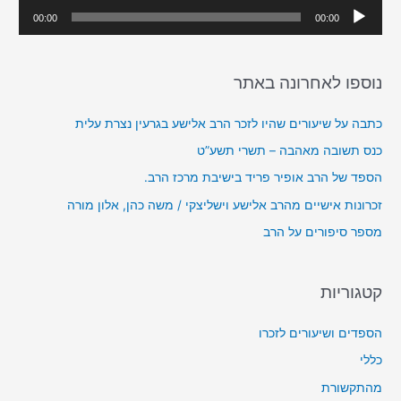
h
נ
00:00
00:00
f
ג
o
ן
r
נוספו לאחרונה באתר
א
:
ו
כתבה על שיעורים שהיו לזכר הרב אלישע בגרעין נצרת עלית
ד
כנס תשובה מאהבה – תשרי תשע”ט
י
הספד של הרב אופיר פריד בישיבת מרכז הרב.
ו
זכרונות אישיים מהרב אלישע וישליצקי / משה כהן, אלון מורה
מספר סיפורים על הרב
קטגוריות
הספדים ושיעורים לזכרו
כללי
מהתקשורת