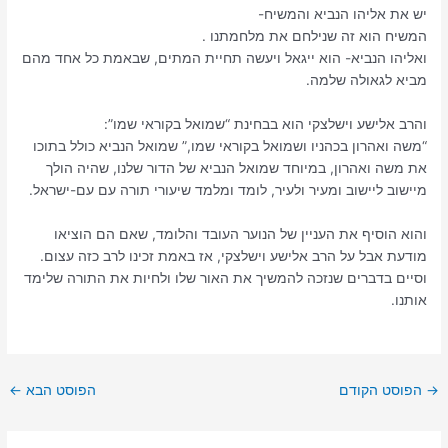
יש את אליהו הנביא והמשיח-
המשיח הוא זה שנילחם את מלחמתנו .
ואליהו הנביא- הוא ייגאל ויעשה תחיית המתים, שבאמת כל אחד מהם
מביא לגאולה שלמה.
והרב אלישע וישלצקי הוא בבחינת “שמואל בקוראי שמו”:
“משה ואהרון בכהניו ושמואל בקוראי שמו,” שמואל הנביא כולל בתוכו
את משה ואהרון, במיוחד שמואל הנביא של הדור שלנו, שהיה הולך
מיישוב ליישוב ומעיר ולעיר, לומד ומלמד שיעורי תורה עם עם-ישראל.
והוא הוסיף את העניין של הנוער העובד והלומד, שאם הם הוציאו
מודעת אבל על הרב אלישע וישלצקי, אז באמת זכינו לרב כזה עצום.
וסיים בדברים שנזכה להמשיך את האור שלו ולחיות את התורה שלימד
אותנו.
→
הפוסט הקודם
הפוסט הבא
←