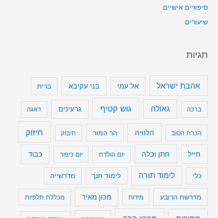
סיפורים אישיים
שיעורים
תגיות
אהבת ישראל
בני עקיבא
אל עמי
ברית
גוש קטיף
גאולה
גרעינים
ברכה
דאגה
חיזוק
הלוויה
הר המור
הכרת הטוב
חיבוק
חייל
חתן וכלה
כבוד
יום הולדת
יום כיפור
לימוד תורה
כלי
לימוד תנך
מדרשייה
מכון מאיר
מדרשת הרובע
מידות
מכללת תלפיות