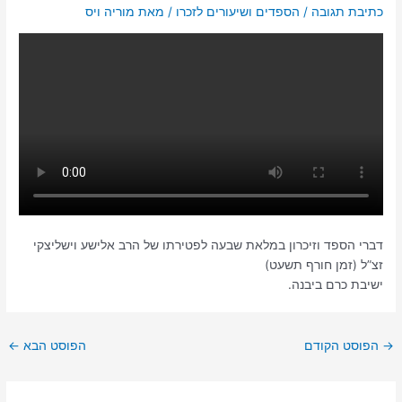
כתיבת תגובה
/
הספדים ושיעורים לזכרו
/ מאת
דברי הספד וזיכרון במלאת שבעה לפטירתו של הרב אלישע וישליצקי
זצ”ל (זמן חורף תשעט)
ישיבת כרם ביבנה.
→
הפוסט הקודם
הפוסט הבא
←