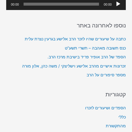
נ
00:00
00:00
f
ג
o
ן
r
נוספו לאחרונה באתר
א
:
ו
כתבה על שיעורים שהיו לזכר הרב אלישע בגרעין נצרת עלית
ד
כנס תשובה מאהבה – תשרי תשע”ט
י
הספד של הרב אופיר פריד בישיבת מרכז הרב.
ו
זכרונות אישיים מהרב אלישע וישליצקי / משה כהן, אלון מורה
מספר סיפורים על הרב
קטגוריות
הספדים ושיעורים לזכרו
כללי
מהתקשורת