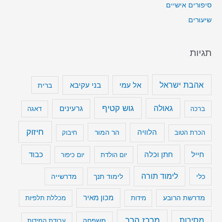
סיפורים אישיים
שיעורים
תגיות
אהבת ישראל
בני עקיבא
אל עמי
ברית
גוש קטיף
גאולה
גרעינים
ברכה
דאגה
חיזוק
הלוויה
הר המור
הכרת הטוב
חיבוק
חייל
חתן וכלה
כבוד
יום הולדת
יום כיפור
לימוד תורה
כלי
לימוד תנך
מדרשייה
מכון מאיר
מדרשת הרובע
מידות
מכללת תלפיות
מרכז הרב
מסירות
משפחה
עבודת המידות