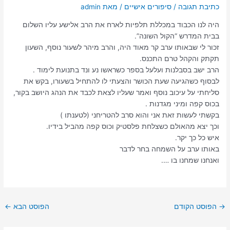
כתיבת תגובה
/
סיפורים אישיים
/ מאת
admin
היה לנו הכבוד במכללת תלפיות לארח את הרב אלישע עליו השלום
בבית המדרש “הקול השונה”.
זכור לי שבאותו ערב קר מאוד היה, והרב מיהר לשעור נוסף, השעון
תקתק והקהל טרם התכנס.
הרב ישב בסבלנות ועלעל בספר כשראשו נע ונד בתנועת לימוד .
לבסוף כשהגיעה שעת הכושר והצעתי לו להתחיל בשעורו, בקש את
סליחתי על עיכוב נוסף ואמר שעליו לצאת לכבד את הנהג היושב בקור,
בכוס קפה ומיני מגדנות .
בקשתי לעשות זאת אני והוא סרב להטריחני (לטענתו )
וכך יצא מהאולם כשצלחת פלסטיק וכוס קפה מהביל בידיו.
איש כל כך יקר.
באותו ערב על השמחה בחר לדבר
ואנחנו שמחנו בו ….
→
הפוסט הקודם
הפוסט הבא
←