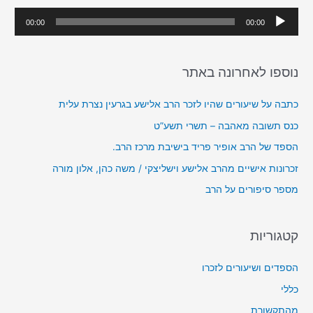
h
נ
00:00
00:00
f
ג
o
ן
r
נוספו לאחרונה באתר
א
:
ו
כתבה על שיעורים שהיו לזכר הרב אלישע בגרעין נצרת עלית
ד
כנס תשובה מאהבה – תשרי תשע”ט
י
הספד של הרב אופיר פריד בישיבת מרכז הרב.
ו
זכרונות אישיים מהרב אלישע וישליצקי / משה כהן, אלון מורה
מספר סיפורים על הרב
קטגוריות
הספדים ושיעורים לזכרו
כללי
מהתקשורת