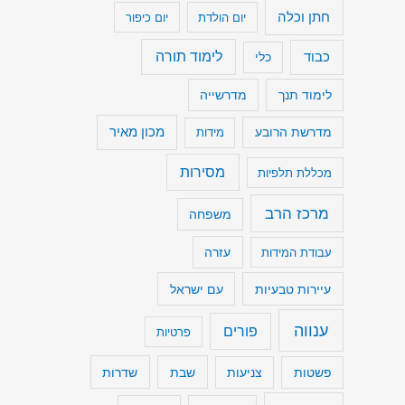
חתן וכלה
יום הולדת
יום כיפור
נ
מ
כבוד
לימוד תורה
כלי
י
לימוד תנך
מדרשייה
ך
ע
מכון מאיר
מדרשת הרובע
מידות
ו
מסירות
מכללת תלפיות
צ
מ
מרכז הרב
משפחה
ת
עבודת המידות
עזרה
ש
עיירות טבעיות
עם ישראל
מ
ע
ענווה
פורים
פרטיות
.
שבת
שדרות
פשטות
צניעות