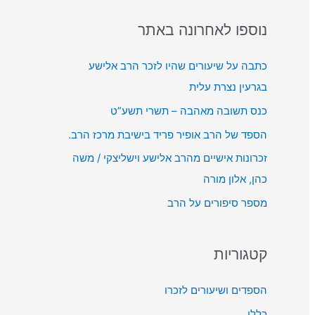
o
ן
ת
r
נוספו לאחרונה באתר
א
מ
:
ו
ש
כתבה על שיעורים שהיו לזכר הרב אלישע
ד
ב
בגרעין נצרת עלית
י
מ
כנס תשובה מאהבה – תשרי תשע”ט
ו
ק
הספד של הרב אופיר פריד בישיבת מרכז הרב.
ש
זכרונות אישיים מהרב אלישע וישליצקי / משה
ל
כהן, אלון מורה
מ
מספר סיפורים על הרב
ע
ל
ה
קטגוריות
/
ל
הספדים ושיעורים לזכרו
מ
כללי