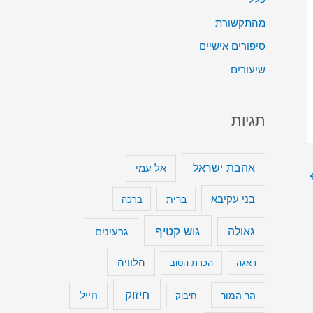
ט
מהתקשורת
ה
סיפורים אישיים
כ
שיעורים
ד
י
תגיות
ל
ה
ג
אהבת ישראל
אל עמי
ב
בני עקיבא
ברית
ברכה
י
ר
גוש קטיף
גאולה
גרעינים
א
הלוויה
דאגה
הכרת הטוב
ו
ל
חיזוק
חייל
הר המור
חיבוק
ה