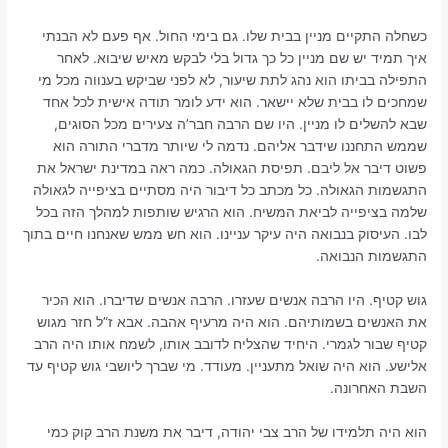
כשחלה התקיים מניין בבית שלו. גם בימי החול. אף פעם לא הבנתי
איך תמיד יש שם מניין כל כך גדול בלי לבקש מאיש שיבוא. לאחר
התפילה בביתו הוא נהג לתת שיעור, לא לפני שביקש בענווה מכל מי
שמחכים לו בבית שלא יישאר. הוא ידע לומר תודה אישית לכל אחד
שבא להשלים לו מניין. היו שם הרבה חבר’ה צעירים מכל הסוגים,
שממש התחננו שידבר אליהם. נדמה לי שיותר מדברי התורה הוא
פשוט דיבר אל ליבם. תפיסת הגאולה. כמה ראה במדינת ישראל את
התגשמות הגאולה. כל מכתב כל דיבור היה מסתיים בציפייה לגאולה
שלמה בציפייה לביאת המשיח. הוא הרגיש שותפות למהלך הזה בכל
לבו. העיסוק בנבואה היה עיקר עניינו. הוא חש ממש שאנחנו חיים בתוך
התגשמות הנבואה.
גוש קטיף. היו הרבה אנשים שעזרו. הרבה אנשים שדיברו. הוא הכיר
את האנשים בשמותיהם. הוא היה מרעיף אהבה. אבא ז”ל חזר מגוש
קטיף שבור לגמרי. היחיד שהצליח לדובב אותו, לשמח אותו היה הרב
אלישע. הוא היה שואל מתעניין. מעודד. מי שברך ליושבי גוש קטיף עד
השבת האחרונה.
הוא היה תלמידו של הרב צבי יהודה, דיבר את משנת הרב קוק כמי