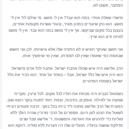
המחבר, פשוט לא.
מישהי שאלה אותי- במה הוא עבד? אין לי מושג. מי שילם לו? אין לי
מושג. הוא נתן שיעורים במכון מאיר, ובעוד עשרות מקומות אחרים,
בעצם בכל מקום שביקשו. אך אין לי מושג במה הוא עבד. אין לי מושג
לאיזה זרם הוא שייך.
אני חושב שעיקר האיש זו לא התורה שלו אלא אישיותו. לכן אני חושש
שבאמת כפי שאמרו שאין לנו תמורתו, שאין מי שימשיך אותו.
הרב אלישע היה איש שכולו אהבת ישראל. אהבה לכל אדם מישראל.
הוא היה איש של כלל ישראל, אבל – באחד על אחד. הוא הכיר את כלל
ישראל בשמות הפרטיים.
כשמואל הנביא היה מכתת את רגליו לכל מקום. לכל גרעין. מקרית
שמונה עד לאילת. אופקים, נתיבות, וצפת. חוזר לפנות בוקר ויוצא שוב.
המונית של הרב אלישע מחכה ליד ביתו בכל בוקר. הרבה פעמים רציתי
לשאול את הנהג לאן היום. מספרים על הרבי מרוז’ין שהיה הולך ללא
סוליות כדי להרגיש את האדמה והפשטות. ר’ אלישע סבל שנים
מדלקת שושנה ברגליו. הנעליים שלו היו חצויות ללא סוליה. דווקא הוא