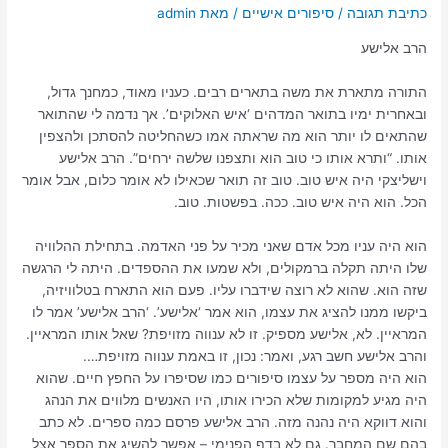
כתיבת תגובה
/
סיפורים אישיים
/ מאת
admin
הרב אלישע
התורה מתארת את משה בתארים רבים. כעניו מאוד, כמחנך גדול,
ובאחרית ימיו בתואר המדהים ‘איש האלוקים’. אך נדמה לי שהתואר
שהתאים לו יותר הוא מה שראתה אמו כשהחליטה להסתכן ולהצפין
אותו. “ותרא אותו כי טוב הוא ותצפנו שלשה ירחים”. הרב אלישע
וישליצקי היה איש טוב. טוב זה תואר שכאילו לא אומר כלום, אבל אומר
הכל. הוא היה איש טוב. ככה. בפשטות. טוב.
הוא היה עניו מכל אדם שאני מכיר על פני האדמה. בתחילת ההלוויה
שלו היתה תקלה ברמקולים, ולא שמעו את ההספדים. היתה לי הרגשה
שזה הוא. שהוא לא רוצה שידברו עליו. פעם הוא התארח בטלוויזיה,
ביקשו ממנו להציג את עצמו, הוא אמר ‘אלישע’. ‘הרב אלישע’ אמר לו
המראיין. לא, אלישע מספיק. זו לא ענווה מזויפת? שאל אותו המראיין.
והרב אלישע חשב רגע, ואמר: נכון, זו באמת ענווה מזויפת….
הוא היה מספר על עצמו סיפורים כמו שסיפרו על החפץ חיים. שהוא
היה מגיע למקומות שלא הכירו אותו, היו האנשים מלווים את הנהג
והוא דווקא היה נהנה מזה. הרב אלישע פרסם כמה ספרים. לא כתב
בהם שם המחבר. גם לא בדף הפנימי – אפשר להשיג את הספר אצל