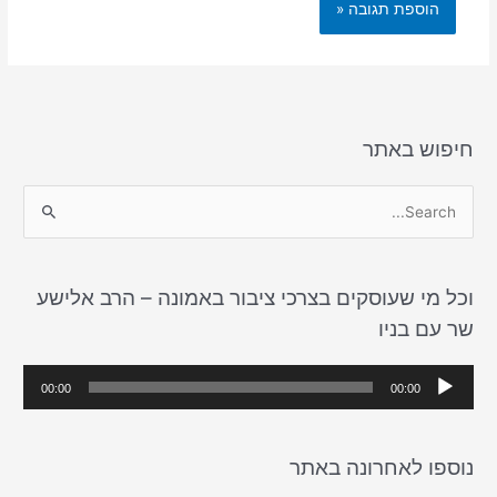
חיפוש באתר
S
e
a
וכל מי שעוסקים בצרכי ציבור באמונה – הרב אלישע
r
שר עם בניו
c
h
נ
00:00
00:00
f
ג
o
ן
r
נוספו לאחרונה באתר
א
: