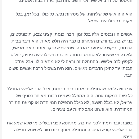
המספר של הרב אלישע. אני חושב שזה נכון לעוד רבבות אנשים.
הוא היה איש של שליחות. של מסירות נפש. כל כולו, בכל זמן, בכל
מקום. כל כולו עם ישראל.
אנשים היו נכנסים אליו בכל זמן. חברי כנסת, קציני צבא, תיכוניסטים,
בני ישיבה. בחודשים האחרונים כבר היה חלש מאוד. הוא דיבר בבית
הכנסת, וביקש להפתעתי הרבה, שמי שבא לבקר אותו יתאם מראש,
ולא כל מי שאיחר לאוטובוס בתחנה מרכזית ויש לו שעה פנויה, יחליט
לקפוץ לרב אלישע. בהתחלה זה נראה לי לא מתאים לו. אבל אח”כ
הבנתי עד להיכן הדברים מגיעים. הוא היה בשביל הרבה אנשים פשוט
חבר.
אני רוצה לומר שהתפללתי אתו בבית הכנסת, אבל הרב אלישע התפלל
כל פעם במקום אחר. היה מתפלל פעמים רבות מאוחר בסניף של
אריאל, לא בגלל השעה, לא בגלל התפילה המיוחדת או קריאת התורה
המהודרת. הוא פשוט אהב להיות עם צעירים.
בשבת עבר תמיד לפני התיבה. מתחטא לפני רבש”ע. מי שלא שמע את
הרב אלישע קורא הפטרה ומתפלל מוסף ביום טוב לא שמע תפילה
מימיו.