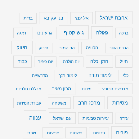
אהבת ישראל
בני עקיבא
אל עמי
ברית
גוש קטיף
גאולה
גרעינים
ברכה
דאגה
חיזוק
הלוויה
הר המור
הכרת הטוב
חיבוק
חייל
חתן וכלה
כבוד
יום הולדת
יום כיפור
לימוד תורה
כלי
לימוד תנך
מדרשייה
מכון מאיר
מדרשת הרובע
מידות
מכללת תלפיות
מרכז הרב
מסירות
משפחה
עבודת המידות
ענווה
עיירות טבעיות
עם ישראל
עזרה
פורים
שבת
פרטיות
פשטות
צניעות