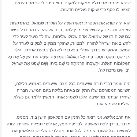
שהיא מכתת את רגליו ממקום למקום. הוא סיפר לי שכמה פעמים
הציעו לו כסף כדי שיקנה נעליים חדשות.
הוא היה קורא את הפטרת ראש השנה על הולדת שמואל. בהתרגשות
עצומה ובבכי. רק עכשיו אני מבין למה, הרב אלישע הזדהה בכל נפשו
עם שליחותו של שמואל. אדם שכולו שליחות, שהולך מעיר לעיר כדי
להשיב את ישראל לתורה ולמצוות, שהולך ממקום למקום לעורר על
המשכן והמקדש. בדרך שהלך בפעם זו לא הלך בפעם אחרת. וְהָלַךְ
מִדֵּי שָׁנָה בְּשָׁנָה וְסָבַב בֵּית אֵל וְהַגִּלְגָּל וְהַמִּצְפָּה וְשָׁפַט אֶת יִשְׂרָאֵל אֵת כָּל
הַמְּקוֹמוֹת הָאֵלֶּה: וּתְשֻׁבָתוֹ הָרָמָתָה כִּי שָׁם בֵּיתוֹ וְשָׁם שָׁפָט אֶת יִשְׂרָאֵל
וַיִּבֶן שָׁם מִזְבֵּחַ לַה’.
היה אומר דברי תורה ושיעורים בכל מצב. שיעורים באמצע הלילה,
השיעור המפורסם שלו התקיים באחת בלילה ביום חמישי. חבר’ה
שחזרו הביתה מהישיבה הלכו לשמוע אותו. המשיך ללמד גם כשלא
הצליחו לשמוע אותו.
את הרב אלישע אני רואה כל הזמן עם הפלאפון הישן ביד. מסמס,
מדבר, בדרך לפח האשפה, לבדיקת חמץ, או לפני תפילת שחרית. עונה
לאנשים בכל שעות היממה. לכל אחד מהילדים שלי יש בפלאפון את