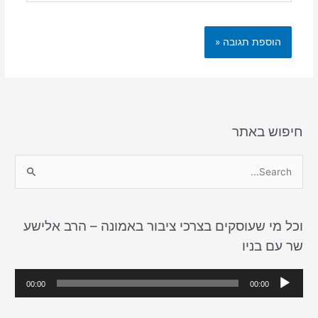
חיפוש באתר
S
e
a
וכל מי שעוסקים בצרכי ציבור באמונה – הרב אלישע
r
שר עם בניו
c
h
נ
00:00
00:00
f
ג
o
ן