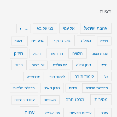
תגיות
אהבת ישראל
בני עקיבא
אל עמי
ברית
גוש קטיף
גאולה
גרעינים
ברכה
דאגה
חיזוק
הלוויה
הר המור
הכרת הטוב
חיבוק
חייל
חתן וכלה
כבוד
יום הולדת
יום כיפור
לימוד תורה
כלי
לימוד תנך
מדרשייה
מכון מאיר
מדרשת הרובע
מידות
מכללת תלפיות
מרכז הרב
מסירות
משפחה
עבודת המידות
ענווה
עיירות טבעיות
עם ישראל
עזרה