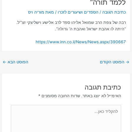
ללמד תורה”
כתיבת תגובה
/
הספדים ושיעורים לזכרו
/ מאת
רבה של צפת הרב שמואל אליהו ספד לרב אלישע וישליצקי זצ”’ל.
“היתה לו אהבת ישראל ואהבת ה’ גדולה”.
https://www.inn.co.il/News/News.aspx/390667
→
הפוסט הקודם
הפוסט הבא
←
כתיבת תגובה
האימייל לא יוצג באתר.
שדות החובה מסומנים
*
להקליד
כאן...