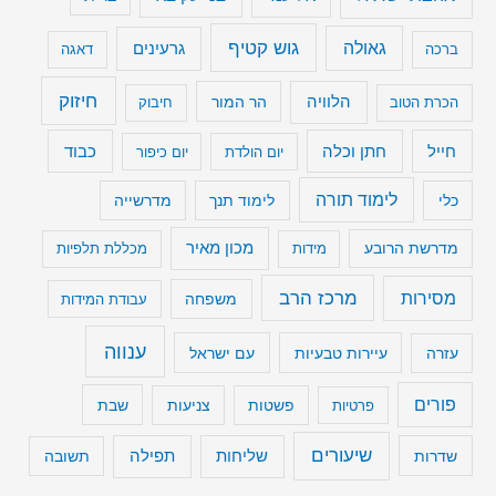
גוש קטיף
גאולה
גרעינים
ברכה
דאגה
חיזוק
הלוויה
הר המור
הכרת הטוב
חיבוק
חייל
חתן וכלה
כבוד
יום הולדת
יום כיפור
לימוד תורה
כלי
לימוד תנך
מדרשייה
מכון מאיר
מדרשת הרובע
מידות
מכללת תלפיות
מרכז הרב
מסירות
משפחה
עבודת המידות
ענווה
עיירות טבעיות
עם ישראל
עזרה
פורים
שבת
פרטיות
פשטות
צניעות
שיעורים
שליחות
תפילה
שדרות
תשובה