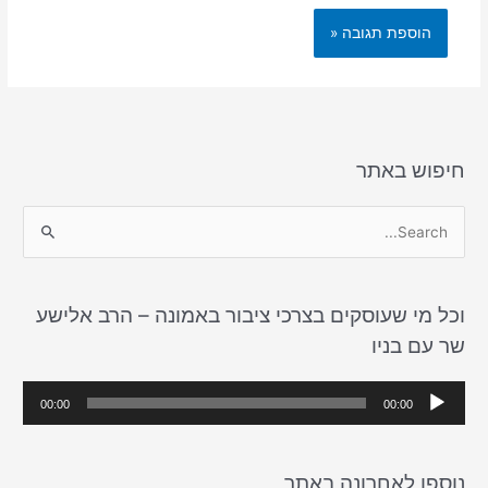
חיפוש באתר
S
e
a
וכל מי שעוסקים בצרכי ציבור באמונה – הרב אלישע
r
שר עם בניו
c
h
נ
00:00
00:00
f
ג
o
ן
r
נוספו לאחרונה באתר
א