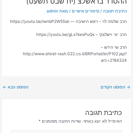
ההסדר בראשלצ (יח שבט תשעט)
כתיבת תגובה
/
סיפורים אישיים
/ מאת
admin
הרב שלמה לוי – ראש הישיבה — https://youtu.be/iwnbP2W55sk
הרב יוני וישלצקי – https://youtu.be/gLs7eesPuQs
הרב שי הירש –
http://www.shirat-rash.022.co.il/BRPortal/br/P102.jsp?
arc=2184324
→
הפוסט הקודם
הפוסט הבא
←
כתיבת תגובה
האימייל לא יוצג באתר.
שדות החובה מסומנים
*