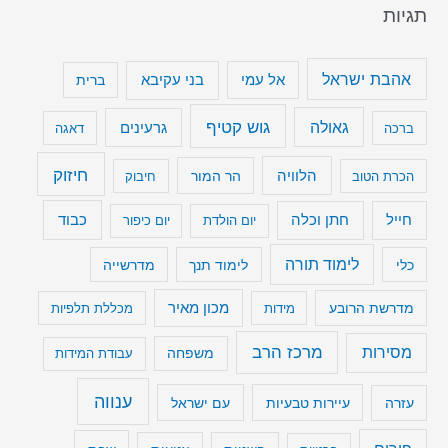
תגיות
אהבת ישראל
בני עקיבא
אל עמי
ברית
גוש קטיף
גאולה
גרעינים
ברכה
דאגה
חיזוק
הלוויה
הר המור
הכרת הטוב
חיבוק
חייל
חתן וכלה
כבוד
יום הולדת
יום כיפור
לימוד תורה
כלי
לימוד תנך
מדרשייה
מכון מאיר
מדרשת הרובע
מידות
מכללת תלפיות
מרכז הרב
מסירות
משפחה
עבודת המידות
ענווה
עיירות טבעיות
עם ישראל
עזרה