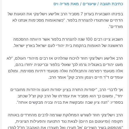
כתיבת תגובה
/
שיעורים
/ מאת
בפינתו השבועית בערוץ 7 מסביר הרב אלישע וישליצקי את הטעות של
הדתיים שהתנגדו להצהרת בלפור. “כשהאומות מסכימות אנחנו לא
מורדים”.
השבוע ציינו רבים 100 שנה להצהרת בלפור אשר היוותה ההסכמה
הראשונה של האומות בהקמת בית יהודי לעם ישראל בארץ ישראל.
הרב אלישע וישליצקי חוזר לויכוח שהלהיט אז רבים מיהודי העולם, “לא
מעט יהודים באנגליה גרמו לכך שאולי בלפור ובריטניה יחזרו בהם,
אלה מטעמי רפורמה והתבוללות ואלה מטעמי דתיות מסוימת. ומולם
עומדים ד”ר חיים ויצמן והרב קוק” אומר הרב.
אך לדברי הרב, “יסודות התורה בציון יסודות העם והיהדות מחוברים
יחד”, ומשום כך הוא מסביר את עמדתו של הרב קוק זצ”ל שכתב
בספריו: “הנה ציון שבה ומבקשת את בניה ובניה מבקשים אותה”.
הרב וישליצקי חוזר לשורש המחלוקת שגרמה לרבים מהחרדים באותה
תקופה (ומיעוטם גם היום) לצאת נגד התנועה והפעילות הציונית,
“מהפסוק בשיר השירים ‘אל תעירו ואל תעוררו את האהבה’ חז”ל למדו