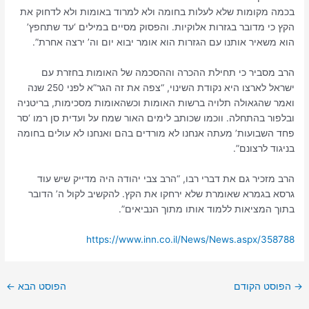
בכמה מקומות שלא לעלות בחומה ולא למרוד באומות ולא לדחוק את
הקץ כי מדובר בגזרות אלוקיות. והפסוק מסיים במילים ‘עד שתחפץ’
הוא משאיר אותנו עם הגזרות הוא אומר יבוא יום וה’ ירצה אחרת”.
הרב מסביר כי תחילת ההכרה וההסכמה של האומות בחזרת עם
ישראל לארצו היא נקודת השינוי, “צפה את זה הגר”א לפני 250 שנה
ואמר שהגאולה תלויה ברשות האומות וכשהאומות מסכימות, בריטניה
ובלפור בהתחלה. ווכמו שכותב לימים האור שמח על ועדית סן רמו ‘סר
פחד השבועות’ מעתה אנחנו לא מורדים בהם ואנחנו לא עולים בחומה
בניגוד לרצונם”.
הרב מזכיר גם את דברי רבו, “הרב צבי יהודה היה מדייק שיש עוד
גרסא בגמרא שאומרת שלא ירחקו את הקץ. להקשיב לקול ה’ הדובר
בתוך המציאות ללמוד אותו מתוך הנביאים”.
https://www.inn.co.il/News/News.aspx/358788
→
הפוסט הקודם
הפוסט הבא
←