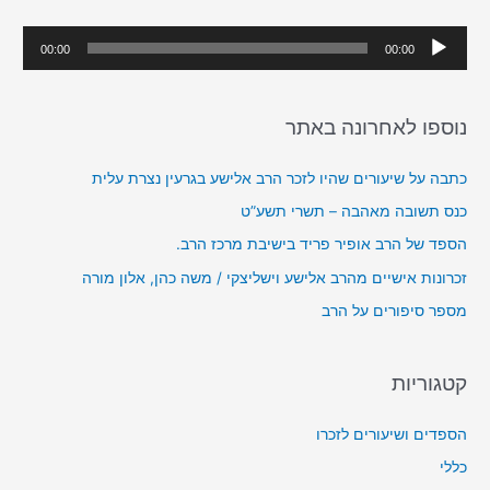
h
נ
00:00
00:00
f
ג
o
ן
r
נוספו לאחרונה באתר
א
:
ו
כתבה על שיעורים שהיו לזכר הרב אלישע בגרעין נצרת עלית
ד
כנס תשובה מאהבה – תשרי תשע”ט
י
הספד של הרב אופיר פריד בישיבת מרכז הרב.
ו
זכרונות אישיים מהרב אלישע וישליצקי / משה כהן, אלון מורה
מספר סיפורים על הרב
קטגוריות
הספדים ושיעורים לזכרו
כללי