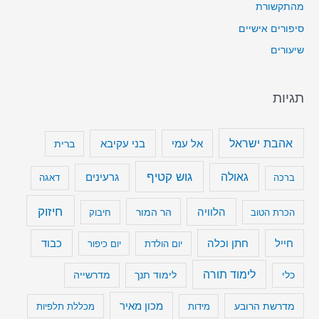
מהתקשורת
סיפורים אישיים
שיעורים
תגיות
אהבת ישראל
בני עקיבא
אל עמי
ברית
גוש קטיף
גאולה
גרעינים
ברכה
דאגה
חיזוק
הלוויה
הר המור
הכרת הטוב
חיבוק
חייל
חתן וכלה
כבוד
יום הולדת
יום כיפור
לימוד תורה
כלי
לימוד תנך
מדרשייה
מכון מאיר
מדרשת הרובע
מידות
מכללת תלפיות