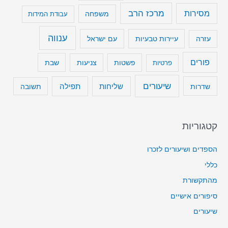
מרכז הרב
מסירות
משפחה
עבודת המידות
ענווה
עיירות טבעיות
עם ישראל
עזרה
פורים
שבת
פרטיות
פשטות
צניעות
שיעורים
שליחות
תפילה
שדרות
תשובה
קטגוריות
הספדים ושיעורים לזכרו
כללי
מהתקשורת
סיפורים אישיים
שיעורים