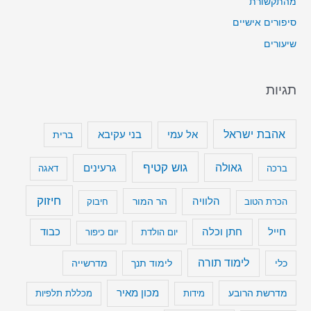
מהתקשורת
סיפורים אישיים
שיעורים
תגיות
אהבת ישראל
בני עקיבא
אל עמי
ברית
גוש קטיף
גאולה
גרעינים
ברכה
דאגה
חיזוק
הלוויה
הר המור
הכרת הטוב
חיבוק
חייל
חתן וכלה
כבוד
יום הולדת
יום כיפור
לימוד תורה
כלי
לימוד תנך
מדרשייה
מכון מאיר
מדרשת הרובע
מידות
מכללת תלפיות