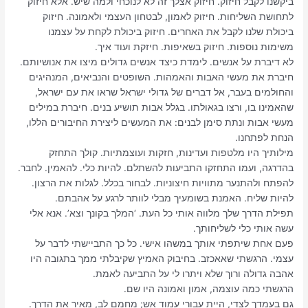
ביקשנו לקבל חיזוק. חיזוק אצלך זה לא לנוכחי ולמה שיש. אלא חיזוק
לתחושת השליחות. חיזוק לאמון, לבטחון העצמי ולאמונה. חיזוק
ביכולת שלנו לקבל את האחרים. חיזוק ביכולת לקחת על עצמנו
משימות נוספות. חיזוק בשאיפות. חיזקת ועוד איך.
לא דיברת על אנשים. לימדת כיצד אנשים גדולים מיצו את אנושיותם.
חיברת את מעשי האבות והאמהות. השופטים והנביאים, המנהיגים
והחולמים בעבר, אל דברים של גדולי ישראל שראו את עם ישראל,
שהאמינו בו, ורצו בגאולתו. בגלל אבות תושיע בנים. חיברת במילים
מעשי אבות ונתת סימן לבנים: את המעשים ליצירת החיבורים הללו,
הנחת לפתחנו.
מילותיך היו מלטפות ועדינות, חזקות ועוצמתיות. קולך התחזק
בהדרגה, ועמו התחזקו התביעות להשתלם. להיות כלי. להאמין. לחבר.
להפתח ולהתנער מתוויות חיצוניות. לבחור בכלל. לגלות את הרצון.
להיות שליח. האמנת בשומעיך מבלי לוותר לרגע על אהבתם.
תפילת הדרך שלך מלווה אותי כל העת. ‘המלך בקונך וצא’. אנא אלי
עשה אותי כלי לשליחותך.
פעם אחת שיתפתי אותך במשהו אישי. כל כך התביישתי לדבר על
עצמי. הרגשתי שאאכזב. בחיבוק האמיץ שקיבלתי ממך בתגובה היו
אהבה גדולה ורוך שלא ויתרו לי על התביעה לאמת.
הרגשתי כמה עוצמה, אמון ואמונה היו שם.
גם בעמדך לצדי, היית עבורי עמוד אש; מחמם לב, מאיר את הדרך.