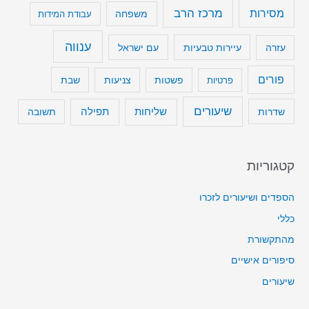
מרכז הרב
מסירות
משפחה
עבודת המידות
ענווה
עיירות טבעיות
עם ישראל
עזרה
פורים
שבת
פרטיות
פשטות
צניעות
שיעורים
שליחות
תפילה
שדרות
תשובה
קטגוריות
הספדים ושיעורים לזכרו
כללי
מהתקשורת
סיפורים אישיים
שיעורים