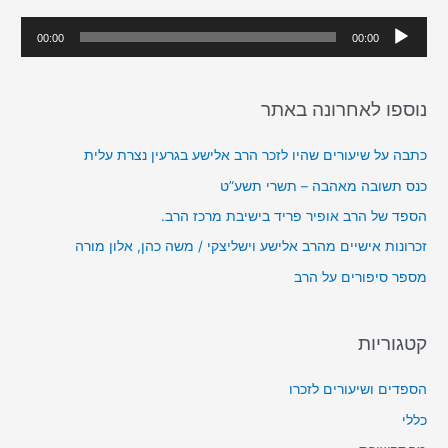
h
נ
00:00
00:00
f
ג
o
ן
r
נוספו לאחרונה באתר
א
:
ו
כתבה על שיעורים שהיו לזכר הרב אלישע בגרעין נצרת עלית
ד
כנס תשובה מאהבה – תשרי תשע”ט
י
הספד של הרב אופיר פריד בישיבת מרכז הרב.
ו
זכרונות אישיים מהרב אלישע וישליצקי / משה כהן, אלון מורה
מספר סיפורים על הרב
קטגוריות
הספדים ושיעורים לזכרו
כללי