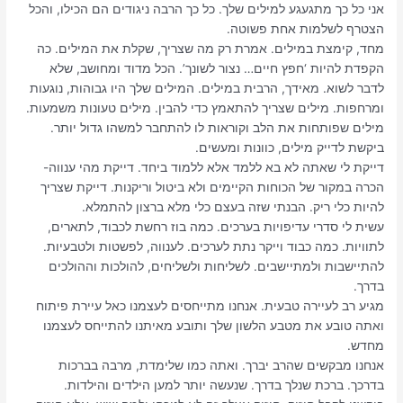
אני כל כך מתגעגע למילים שלך. כל כך הרבה ניגודים הם הכילו, והכל
הצטרף לשלמות אחת פשוטה.
מחד, קימצת במילים. אמרת רק מה שצריך, שקלת את המילים. כה
הקפדת להיות ‘חפץ חיים… נצור לשונך’. הכל מדוד ומחושב, שלא
לדבר לשוא. מאידך, הרבית במילים. המילים שלך היו גבוהות, נוגעות
ומרחפות. מילים שצריך להתאמץ כדי להבין. מילים טעונות משמעות.
מילים שפותחות את הלב וקוראות לו להתחבר למשהו גדול יותר.
ביקשת לדייק מילים, כוונות ומעשים.
דייקת לי שאתה לא בא ללמד אלא ללמוד ביחד. דייקת מהי ענווה-
הכרה במקור של הכוחות הקיימים ולא ביטול וריקנות. דייקת שצריך
להיות כלי ריק. הבנתי שזה בעצם כלי מלא ברצון להתמלא.
עשית לי סדרי עדיפויות בערכים. כמה בוז רחשת לכבוד, לתארים,
לתוויות. כמה כבוד וייקר נתת לערכים. לענווה, לפשטות ולטבעיות.
להתיישבות ולמתיישבים. לשליחות ולשליחים, להולכות וההולכים
בדרך.
מגיע רב לעיירה טבעית. אנחנו מתייחסים לעצמנו כאל עיירת פיתוח
ואתה טובע את מטבע הלשון שלך ותובע מאיתנו להתייחס לעצמנו
מחדש.
אנחנו מבקשים שהרב יברך. ואתה כמו שלימדת, מרבה בברכות
בדרכך. ברכת שנלך בדרך. שנעשה יותר למען הילדים והילדות.