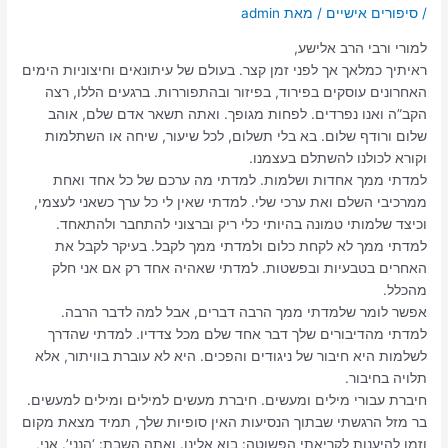
/
סיפורים אישיים
/ מאת
admin
למורי ורבי הרב אלישע,
ראיתיך כמלאך אך לפני זמן קצר. בעולם של עיתונאים וחיצוניות הימים
האחרונים עוסקים בפירוד, בפיזור ובהתפוררות. ברגעים הללו, רצה
הקב”ה ואנו נפרדים. לפחות מגופך. ואתה תשאר אדם שלם, אוהב
שלום ורודף שלום. בא בלי תשלום, לכל שיעור, שיחה או השתלמות
וקורא לכולנו להשתלם בעצמנו.
למדתי ממך אחדות ושלמות. למדתי מה ערכם של כל אחד ואחת
ממרכיבי השלם ואת ערכי שלי. למדתי שאין לי כל ערך כשאני לעצמי,
וכיצד שלמותי טמונה בהיותי כלי ריק וברצוני להתחבר ולהתאחד.
למדתי ממך לא לקחת כלום ולמדתי ממך לקבל. בעיקר לקבל את
האחרים בטבעיות ובפשטות. למדתי שאהיה אחד רק אם אני חלק
מהכלל.
אפשר לומר שלמדתי ממך הרבה דברים, אבל למה לדבר הרבה.
למדתי מהדיבורים שלך דבר אחד שלם מכל צדדיו. למדתי שהדרך
לשלמות היא חיבור של ניגודים והפכים. היא לא עוברת בוויתור, אלא
תלויה בחיבור.
חיברת עבורי מילים ומעשים. חיברת מעשים למילים ומילים למעשים.
בר מזל הרגשתי שבתוך הנסיעות האין סופיות שלך, תמיד מצאת מקום
וזמן להיענות לקריאתי הפשוטה: בוא אלינו. ואתה השבת: ‘הנני’. אני,