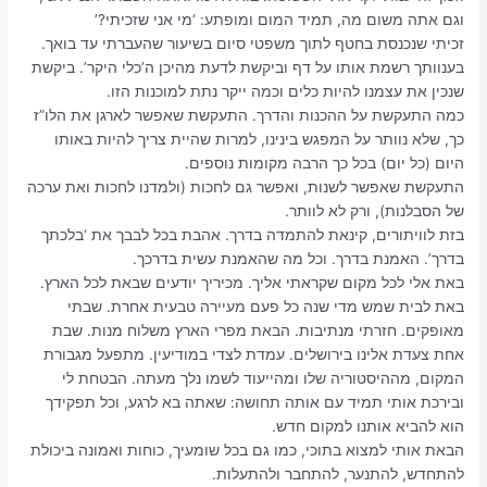
וגם אתה משום מה, תמיד המום ומופתע: ‘מי אני שזכיתי?’
זכיתי שנכנסת בחטף לתוך משפטי סיום בשיעור שהעברתי עד בואך.
בענוותך רשמת אותו על דף וביקשת לדעת מהיכן ה’כלי היקר’. ביקשת
שנכין את עצמנו להיות כלים וכמה ייקר נתת למוכנות הזו.
כמה התעקשת על ההכנות והדרך. התעקשת שאפשר לארגן את הלו”ז
כך, שלא נוותר על המפגש בינינו, למרות שהיית צריך להיות באותו
היום (כל יום) בכל כך הרבה מקומות נוספים.
התעקשת שאפשר לשנות, ואפשר גם לחכות (ולמדנו לחכות ואת ערכה
של הסבלנות), ורק לא לוותר.
בזת לוויתורים, קינאת להתמדה בדרך. אהבת בכל לבבך את ‘בלכתך
בדרך’. האמנת בדרך. וכל מה שהאמנת עשית בדרכך.
באת אלי לכל מקום שקראתי אליך. מכיריך יודעים שבאת לכל הארץ.
באת לבית שמש מדי שנה כל פעם מעיירה טבעית אחרת. שבתי
מאופקים. חזרתי מנתיבות. הבאת מפרי הארץ משלוח מנות. שבת
אחת צעדת אלינו בירושלים. עמדת לצדי במודיעין. מתפעל מגבורת
המקום, מההיסטוריה שלו ומהייעוד לשמו נלך מעתה. הבטחת לי
ובירכת אותי תמיד עם אותה תחושה: שאתה בא לרגע, וכל תפקידך
הוא להביא אותנו למקום חדש.
הבאת אותי למצוא בתוכי, כמו גם בכל שומעיך, כוחות ואמונה ביכולת
להתחדש, להתנער, להתחבר ולהתעלות.