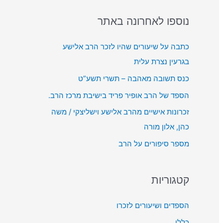
o
ן
ת
r
נוספו לאחרונה באתר
א
מ
:
ו
ש
כתבה על שיעורים שהיו לזכר הרב אלישע
ד
ב
בגרעין נצרת עלית
י
מ
כנס תשובה מאהבה – תשרי תשע”ט
ו
ק
הספד של הרב אופיר פריד בישיבת מרכז הרב.
ש
זכרונות אישיים מהרב אלישע וישליצקי / משה
ל
כהן, אלון מורה
מ
מספר סיפורים על הרב
ע
ל
ה
קטגוריות
/
ל
הספדים ושיעורים לזכרו
מ
כללי