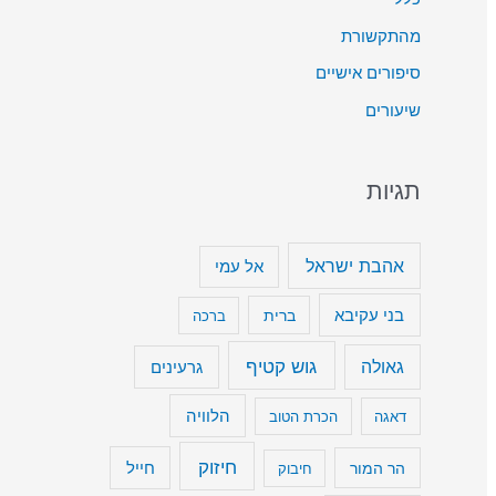
ט
מהתקשורת
ה
סיפורים אישיים
כ
שיעורים
ד
י
תגיות
ל
ה
ג
אהבת ישראל
אל עמי
ב
בני עקיבא
ברית
ברכה
י
ר
גוש קטיף
גאולה
גרעינים
א
הלוויה
דאגה
הכרת הטוב
ו
ל
חיזוק
חייל
הר המור
חיבוק
ה