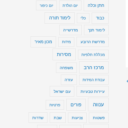
חתן וכלה
יום הולדת
יום כיפור
נ
מ
כבוד
לימוד תורה
כלי
י
לימוד תנך
מדרשייה
ך
ע
מכון מאיר
מדרשת הרובע
מידות
ו
מסירות
מכללת תלפיות
צ
מ
מרכז הרב
משפחה
ת
עבודת המידות
עזרה
ש
עיירות טבעיות
עם ישראל
מ
ע
ענווה
פורים
פרטיות
.
שבת
שדרות
פשטות
צניעות