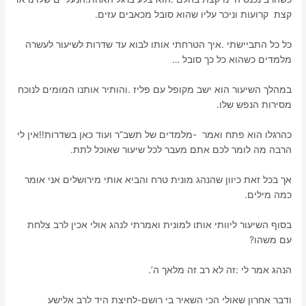
קצת קרועות וניכר עליו שהוא סובל מכאבים עזים.
כל כל התביישתי .איך הטרחתי אותו לבוא עד שדרות לשיעור לעשרה
מלמדים כשהוא כל כך סובל …
במהלך השיעור הוא ישב מקופל עם פליז .והותיר אותנו המומים לנוכח
מסירות הנפש שלו.
כהרגלו הוא פתח ואמר -מלמדים של תשב”ר ועוד כאן בשדרות!!אין לי
הרבה מה לומר לכם אתם מעבר לכל שיעור שאוכל לתת.
אך בכל זאת כיוון שהנהג מונית טרח והביא אותי מירושלים אני אומר
כמה מילים.
בסוף השיעור ליוותי אותו למונית ואמרתי לנהג אולי אכין לרב צלחת
עם משהו?
הנהג אמר לי :זה לא רב זה מלאך ה’.
ודבר אחרון שאולי הכי השאיר בי רושם-לחיצת היד לרב אלישע