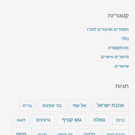
קטגוריות
הספדים ושיעורים לזכרו
כללי
מהתקשורת
סיפורים אישיים
שיעורים
תגיות
אהבת ישראל
בני עקיבא
אל עמי
ברית
גוש קטיף
גאולה
גרעינים
ברכה
דאגה
חיזוק
הלוויה
הר המור
הכרת הטוב
חיבוק