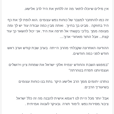
אין מילים שיוכלו לתאר מה זה ללחוץ את היד לרב אלישע.
זה כמו להתחבר למצבר של כוחות נפש עצומים .הוא לופת לך את כף
היד בחוזקה . מביט בך בחיוך. ואתה מבין כמה עבודה עוד יש לך ומה
מצופה ממך .בליבי בקשתי אל תרפה את היד. אני יכול להשאר כך עוד
קצת… אבל התור מאחורי ארוך….
ההודעה האחרונה שקבלתי מהרב הייתה בערב שבת קודש וערב ראש
חודש לפני כמה חודשים.
“במפגש השבת והחודש יצמיח אלקי ישראל את שמחת ציון וירושלים
ועצמיותנו תפרח בטהרתה”
נותרנו יתומים ממך הרב אלישע היקר .נתת בנו כוחות עצומים
בשיעוריך הרבים.
אבל יותר מכל היית לנו דוגמא אישית להבנה מה זה כלל ישראל
ציבור.מסירות נפש .לימוד תורה .ובעיקר לענווה אמיתית .