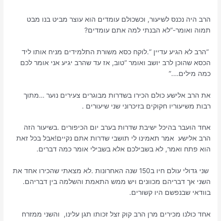
הרב היה נכנס לשיעור, וכשכולם עומדים הוא עוצר מביט בנו מבט
תמוה ואומר-“לא הבנתי למה אתם עומדים?
“הרב לא הגיע עדיין “.לוקח כסא משורת התלמידים מניח אותו ליד
הכסא שהוכן לרב יושב ואומר “טוב, אז עד שהרב יגיע אני אומר לכם
כמה מילים….”
את הרב אלישע כולם הכירו בשדרות מבוגרים צעירים נוער …מתוך
רבות משיעוריו חקוקים בזיכרוני שני שיעורים .
אחד הועבר בהיכל ישיבת שדרות בערב יום הכיפורים .בשיעור הזה
הרב אלישע אמר תאמינו לי תושבי שדרות אתם נקיים!אבל בכל זאת
הוא פתח ואמר, לא בשבילכם אלא בשבילי אומר כמה דברים.
שני גדולי עולם חיו ב150 שנה האחרונות .לא מצאתי שהכירו אחד את
השני אך דבריהם מכוונים ויש ממש התאמת והשלמה בין דבריהם.
בוודאי שבנפשם היו קשורים.
אחד כולנו מכירים מרן הרב קוק זצל זכותו תגן עלינו, והשני ממזרח