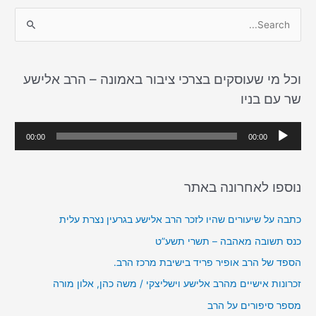
S
e
a
וכל מי שעוסקים בצרכי ציבור באמונה – הרב אלישע
r
שר עם בניו
c
h
נ
00:00
00:00
f
ג
o
ן
r
נוספו לאחרונה באתר
א
:
ו
כתבה על שיעורים שהיו לזכר הרב אלישע בגרעין נצרת עלית
ד
כנס תשובה מאהבה – תשרי תשע”ט
י
הספד של הרב אופיר פריד בישיבת מרכז הרב.
ו
זכרונות אישיים מהרב אלישע וישליצקי / משה כהן, אלון מורה
מספר סיפורים על הרב