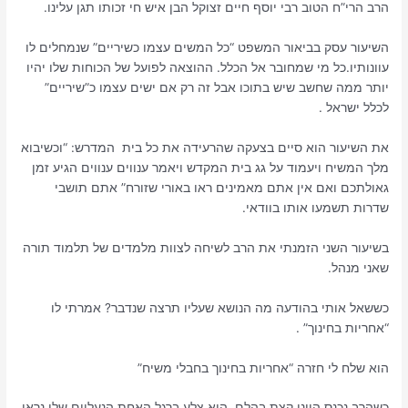
הרב הרי”ח הטוב רבי יוסף חיים זצוקל הבן איש חי זכותו תגן עלינו.
השיעור עסק בביאור המשפט “כל המשים עצמו כשיריים” שנמחלים לו
עוונותיו.כל מי שמחובר אל הכלל. ההוצאה לפועל של הכוחות שלו יהיו
יותר ממה שחשב שיש בתוכו אבל זה רק אם ישים עצמו כ”שיריים”
לכלל ישראל .
את השיעור הוא סיים בצעקה שהרעידה את כל בית המדרש: “וכשיבוא
מלך המשיח ויעמוד על גג בית המקדש ויאמר ענווים ענווים הגיע זמן
גאולתכם ואם אין אתם מאמינים ראו באורי שזורח” אתם תושבי
שדרות תשמעו אותו בוודאי.
בשיעור השני הזמנתי את הרב לשיחה לצוות מלמדים של תלמוד תורה
שאני מנהל.
כששאל אותי בהודעה מה הנושא שעליו תרצה שנדבר? אמרתי לו
“אחריות בחינוך” .
הוא שלח לי חזרה “אחריות בחינוך בחבלי משיח”
כשהרב נכנס היינו קצת בהלם .הוא צלע ברגל האחת.הנעליים שלו נראו