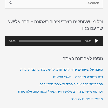
S
e
a
וכל מי שעוסקים בצרכי ציבור באמונה – הרב אלישע
r
שר עם בניו
c
h
נ
00:00
00:00
f
ג
o
ן
r
נוספו לאחרונה באתר
א
:
ו
כתבה על שיעורים שהיו לזכר הרב אלישע בגרעין נצרת עלית
ד
כנס תשובה מאהבה – תשרי תשע”ט
י
הספד של הרב אופיר פריד בישיבת מרכז הרב.
ו
זכרונות אישיים מהרב אלישע וישליצקי / משה כהן, אלון מורה
מספר סיפורים על הרב