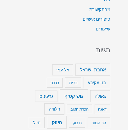
ט
מהתקשורת
ה
סיפורים אישיים
כ
שיעורים
ד
י
תגיות
ל
ה
ג
אהבת ישראל
אל עמי
ב
בני עקיבא
ברית
ברכה
י
ר
גוש קטיף
גאולה
גרעינים
א
הלוויה
דאגה
הכרת הטוב
ו
ל
חיזוק
חייל
הר המור
חיבוק
ה