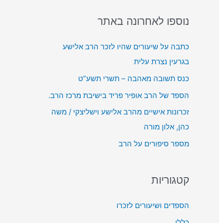
o
ן
ת
r
נוספו לאחרונה באתר
א
מ
:
ו
ש
כתבה על שיעורים שהיו לזכר הרב אלישע
ד
ב
בגרעין נצרת עלית
י
מ
כנס תשובה מאהבה – תשרי תשע”ט
ו
ק
הספד של הרב אופיר פריד בישיבת מרכז הרב.
ש
זכרונות אישיים מהרב אלישע וישליצקי / משה
ל
כהן, אלון מורה
מ
מספר סיפורים על הרב
ע
ל
ה
קטגוריות
/
ל
הספדים ושיעורים לזכרו
מ
כללי