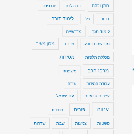
חתן וכלה
יום הולדת
יום כיפור
נ
מ
כבוד
לימוד תורה
כלי
י
לימוד תנך
מדרשייה
ך
ע
מכון מאיר
מדרשת הרובע
מידות
ו
מסירות
מכללת תלפיות
צ
מ
מרכז הרב
משפחה
ת
עבודת המידות
עזרה
ש
עיירות טבעיות
עם ישראל
מ
ע
ענווה
פורים
פרטיות
.
שבת
שדרות
פשטות
צניעות