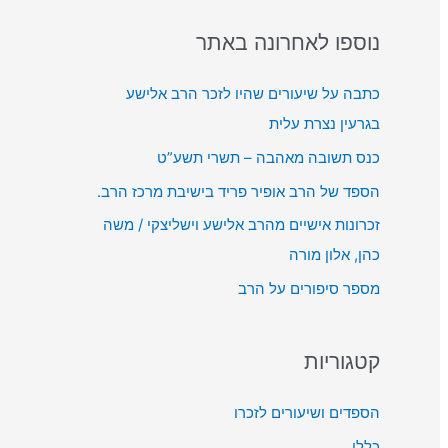
o
ן
ת
r
נוספו לאחרונה באתר
א
מ
:
ו
ש
כתבה על שיעורים שהיו לזכר הרב אלישע
ד
ב
בגרעין נצרת עלית
י
מ
כנס תשובה מאהבה – תשרי תשע”ט
ו
ק
הספד של הרב אופיר פריד בישיבת מרכז הרב.
ש
זכרונות אישיים מהרב אלישע וישליצקי / משה
ל
כהן, אלון מורה
מ
מספר סיפורים על הרב
ע
ל
ה
קטגוריות
/
ל
הספדים ושיעורים לזכרו
מ
כללי