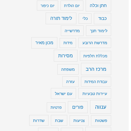
חתן וכלה
יום הולדת
יום כיפור
נ
מ
כבוד
לימוד תורה
כלי
י
לימוד תנך
מדרשייה
ך
ע
מכון מאיר
מדרשת הרובע
מידות
ו
מסירות
מכללת תלפיות
צ
מ
מרכז הרב
משפחה
ת
עבודת המידות
עזרה
ש
עיירות טבעיות
עם ישראל
מ
ע
ענווה
פורים
פרטיות
.
שבת
שדרות
פשטות
צניעות