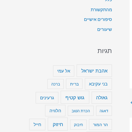
ט
מהתקשורת
ה
סיפורים אישיים
כ
שיעורים
ד
י
תגיות
ל
ה
ג
אהבת ישראל
אל עמי
ב
בני עקיבא
ברית
ברכה
י
ר
גוש קטיף
גאולה
גרעינים
א
הלוויה
דאגה
הכרת הטוב
ו
ל
חיזוק
חייל
הר המור
חיבוק
ה