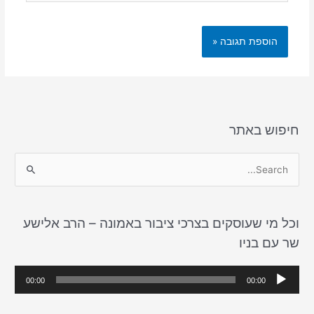
חיפוש באתר
S
e
a
וכל מי שעוסקים בצרכי ציבור באמונה – הרב אלישע
r
שר עם בניו
c
h
נ
00:00
00:00
f
ג
o
ן