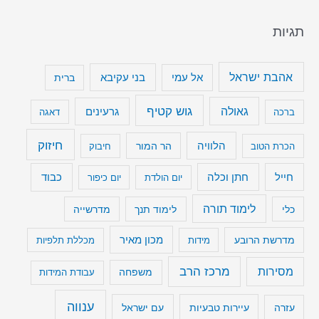
תגיות
אהבת ישראל
בני עקיבא
אל עמי
ברית
גוש קטיף
גאולה
גרעינים
ברכה
דאגה
חיזוק
הלוויה
הר המור
הכרת הטוב
חיבוק
חייל
חתן וכלה
כבוד
יום הולדת
יום כיפור
לימוד תורה
כלי
לימוד תנך
מדרשייה
מכון מאיר
מדרשת הרובע
מידות
מכללת תלפיות
מרכז הרב
מסירות
משפחה
עבודת המידות
ענווה
עיירות טבעיות
עם ישראל
עזרה