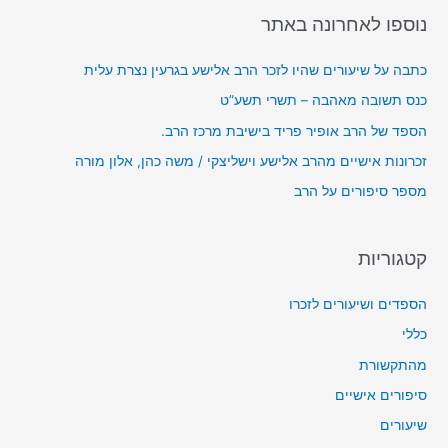
r
נוספו לאחרונה באתר
א
:
ו
כתבה על שיעורים שהיו לזכר הרב אלישע בגרעין נצרת עלית
ד
כנס תשובה מאהבה – תשרי תשע”ט
י
הספד של הרב אופיר פריד בישיבת מרכז הרב.
ו
זכרונות אישיים מהרב אלישע וישליצקי / משה כהן, אלון מורה
מספר סיפורים על הרב
קטגוריות
הספדים ושיעורים לזכרו
כללי
מהתקשורת
סיפורים אישיים
שיעורים