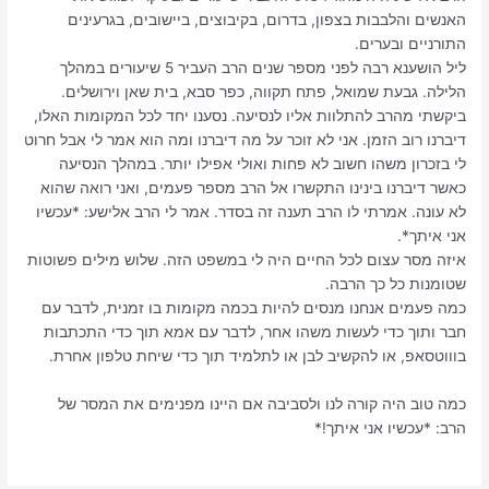
האנשים והלבבות בצפון, בדרום, בקיבוצים, ביישובים, בגרעינים
התורניים ובערים.
ליל הושענא רבה לפני מספר שנים הרב העביר 5 שיעורים במהלך
הלילה. גבעת שמואל, פתח תקווה, כפר סבא, בית שאן וירושלים.
ביקשתי מהרב להתלוות אליו לנסיעה. נסענו יחד לכל המקומות האלו,
דיברנו רוב הזמן. אני לא זוכר על מה דיברנו ומה הוא אמר לי אבל חרוט
לי בזכרון משהו חשוב לא פחות ואולי אפילו יותר. במהלך הנסיעה
כאשר דיברנו בינינו התקשרו אל הרב מספר פעמים, ואני רואה שהוא
לא עונה. אמרתי לו הרב תענה זה בסדר. אמר לי הרב אלישע: *עכשיו
אני איתך*.
איזה מסר עצום לכל החיים היה לי במשפט הזה. שלוש מילים פשוטות
שטומנות כל כך הרבה.
כמה פעמים אנחנו מנסים להיות בכמה מקומות בו זמנית, לדבר עם
חבר ותוך כדי לעשות משהו אחר, לדבר עם אמא תוך כדי התכתבות
בוווטסאפ, או להקשיב לבן או לתלמיד תוך כדי שיחת טלפון אחרת.
כמה טוב היה קורה לנו ולסביבה אם היינו מפנימים את המסר של
הרב: *עכשיו אני איתך!*