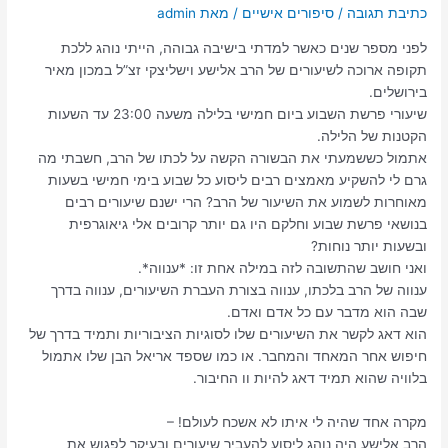
כתיבת תגובה
/
סיפורים אישיים
/ מאת
admin
לפני מספר שנים כאשר למדתי בישיבה גבוהה, הייתי נוהג ללכת
תקופה ארוכה לשיעורים של הרב אלישע וישליצקי זצ”ל במכון מאיר
בירושלים.
שיעורי פרשת השבוע ביום חמישי בלילה משעה 23:00 עד השעות
הקטנות של הלילה.
אתמול כששמעתי את הבשורה הקשה על לכתו של הרב, חשבתי מה
גרם לי להשקיע מאמצים רבים ליסוע כל שבוע בימי חמישי בשעות
מאוחרות לשמוע את השיעור של הרב? הרי ישנם שיעורים רבים
בנושאי פרשת שבוע וחלקם היו גם יותר קרובים אלי גיאוגרפית
ובשעות יותר נוחות?
ואני חושב שהתשובה לזה במילה אחת זו: *ענווה*.
ענווה של הרב בלכתו, ענווה בצורת העברת השיעורים, ענווה בדרך
שבה הוא מדבר עם כל אדם ואדם.
הוא דאג לקשר את השיעורים שלו לסוגיות הציבוריות ותמיד בדרך של
חיפוש אחר המאחד והמחבר. או כמו שספד אריאל הבן שלו אתמול
בלוויה שהוא תמיד דאג להיות וו החיבור.
מקרה אחד שהיה לי איתו לא אשכח לעולם! –
הרב אלישע היה נוהג ליסוע להעביר שיעורים ובעיקר לפגוש את