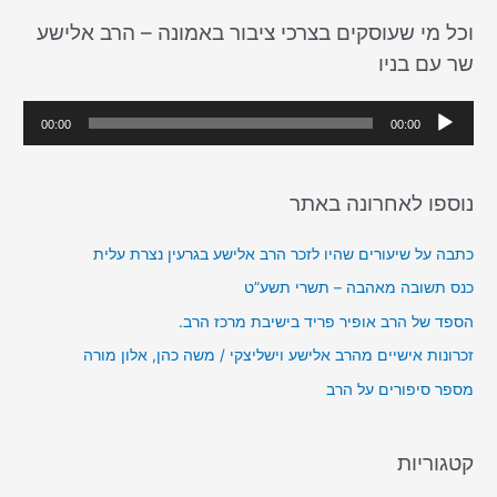
a
וכל מי שעוסקים בצרכי ציבור באמונה – הרב אלישע
r
שר עם בניו
c
h
נ
00:00
00:00
f
ג
o
ן
r
נוספו לאחרונה באתר
א
:
ו
כתבה על שיעורים שהיו לזכר הרב אלישע בגרעין נצרת עלית
ד
כנס תשובה מאהבה – תשרי תשע”ט
י
הספד של הרב אופיר פריד בישיבת מרכז הרב.
ו
זכרונות אישיים מהרב אלישע וישליצקי / משה כהן, אלון מורה
מספר סיפורים על הרב
קטגוריות