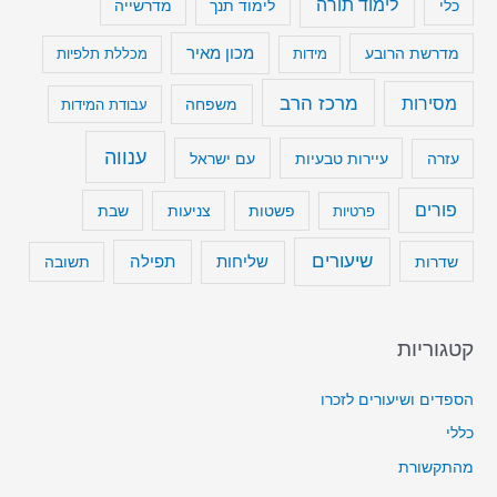
לימוד תורה
כלי
לימוד תנך
מדרשייה
מכון מאיר
מדרשת הרובע
מידות
מכללת תלפיות
מרכז הרב
מסירות
משפחה
עבודת המידות
ענווה
עיירות טבעיות
עם ישראל
עזרה
פורים
שבת
פרטיות
פשטות
צניעות
שיעורים
שליחות
תפילה
שדרות
תשובה
קטגוריות
הספדים ושיעורים לזכרו
כללי
מהתקשורת