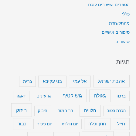
הספדים ושיעורים לזכרו
כללי
מהתקשורת
סיפורים אישיים
שיעורים
תגיות
אהבת ישראל
בני עקיבא
אל עמי
ברית
גוש קטיף
גאולה
גרעינים
ברכה
דאגה
חיזוק
הלוויה
הר המור
הכרת הטוב
חיבוק
חייל
חתן וכלה
כבוד
יום הולדת
יום כיפור