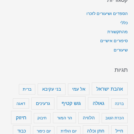
הספדים ושיעורים לזכרו
כללי
מהתקשורת
סיפורים אישיים
שיעורים
תגיות
אהבת ישראל
בני עקיבא
אל עמי
ברית
גוש קטיף
גאולה
גרעינים
ברכה
דאגה
חיזוק
הלוויה
הר המור
הכרת הטוב
חיבוק
חייל
חתן וכלה
כבוד
יום הולדת
יום כיפור