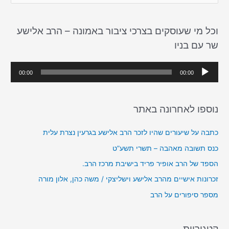
e
a
וכל מי שעוסקים בצרכי ציבור באמונה – הרב אלישע
r
שר עם בניו
c
h
נ
00:00
00:00
f
ג
o
ן
r
נוספו לאחרונה באתר
א
:
ו
כתבה על שיעורים שהיו לזכר הרב אלישע בגרעין נצרת עלית
ד
כנס תשובה מאהבה – תשרי תשע”ט
י
הספד של הרב אופיר פריד בישיבת מרכז הרב.
ו
זכרונות אישיים מהרב אלישע וישליצקי / משה כהן, אלון מורה
מספר סיפורים על הרב
קטגוריות