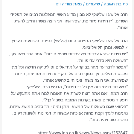
כתיבת תגובה
/
שיעורים
/ מאת
הרב אלישע וישליצקי לא מבין מדוע ראשי המפלגות רבים על תפקידי
השרים, “זו חירות מזוייפת, שפירושה: אני רוצה משהו וחייב להשיג
אותו”.
הרב אלישע וישליצקי התייחס היום (שלישי) בפינתו השבועית בערוץ
7 למשא ומתן הקואליציוני.
“יש חירות שהיא עבדות ויש עבדות שהיא חירות”‘ אמר הרב וישליצקי,
“השאלה היא סדרי עדיפויות”.
“אפשר לדבר עד מחר בבוקר על אידיאלים ופוליטיקה חדשה וכל מיני
מכבסות מילים, אך בסוף רבים על תיק – זו חירות מזוייפת, חירות
שפירושה: אני רוצה משהו ואני חייב להשיג אותו”.
“בשעבוד פנימי כזה אין כל כך חירות”, הדגיש הרב וישליצקי.
הרב תמה, “אם אתה רוצה לשרת את האומה למה אתה מתעקש על
תפקיד מסויים ונאחז בקרנות המזבח בשביל כך?”.
“הלוואי שגם בשאלות של המשא ומתן נהיה יותר סביב המושג שירות,
נאמנות לערך וקצת פחות אנוכיות עכשוויות, דמיונות ולשונות רעים.
נחשוב טוב ויהיה טוב”.
https://www.inn.co.il/News/News.aspx/252847