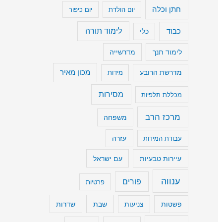
חתן וכלה
יום הולדת
יום כיפור
נ
מ
כבוד
לימוד תורה
כלי
י
לימוד תנך
מדרשייה
ך
ע
מכון מאיר
מדרשת הרובע
מידות
ו
מסירות
מכללת תלפיות
צ
מ
מרכז הרב
משפחה
ת
עבודת המידות
עזרה
ש
עיירות טבעיות
עם ישראל
מ
ע
ענווה
פורים
פרטיות
.
שבת
שדרות
פשטות
צניעות