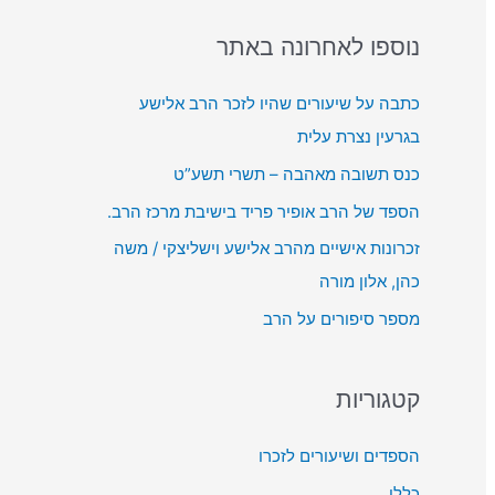
o
ן
ת
r
נוספו לאחרונה באתר
א
מ
:
ו
ש
כתבה על שיעורים שהיו לזכר הרב אלישע
ד
ב
בגרעין נצרת עלית
י
מ
כנס תשובה מאהבה – תשרי תשע”ט
ו
ק
הספד של הרב אופיר פריד בישיבת מרכז הרב.
ש
זכרונות אישיים מהרב אלישע וישליצקי / משה
ל
כהן, אלון מורה
מ
מספר סיפורים על הרב
ע
ל
ה
קטגוריות
/
ל
הספדים ושיעורים לזכרו
מ
כללי