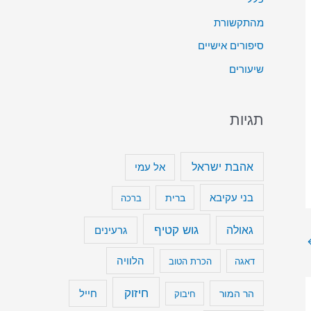
ט
מהתקשורת
ה
סיפורים אישיים
כ
שיעורים
ד
י
תגיות
ל
ה
ג
אהבת ישראל
אל עמי
ב
בני עקיבא
ברית
ברכה
י
ר
גוש קטיף
גאולה
גרעינים
א
הלוויה
דאגה
הכרת הטוב
ו
ל
חיזוק
חייל
הר המור
חיבוק
ה