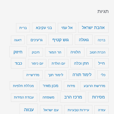
תגיות
אהבת ישראל
בני עקיבא
אל עמי
ברית
גוש קטיף
גאולה
גרעינים
ברכה
דאגה
חיזוק
הלוויה
הר המור
הכרת הטוב
חיבוק
חייל
חתן וכלה
כבוד
יום הולדת
יום כיפור
לימוד תורה
כלי
לימוד תנך
מדרשייה
מכון מאיר
מדרשת הרובע
מידות
מכללת תלפיות
מרכז הרב
מסירות
משפחה
עבודת המידות
ענווה
עיירות טבעיות
עם ישראל
עזרה