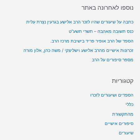
r
נוספו לאחרונה באתר
א
:
ו
כתבה על שיעורים שהיו לזכר הרב אלישע בגרעין נצרת עלית
ד
כנס תשובה מאהבה – תשרי תשע”ט
י
הספד של הרב אופיר פריד בישיבת מרכז הרב.
ו
זכרונות אישיים מהרב אלישע וישליצקי / משה כהן, אלון מורה
מספר סיפורים על הרב
קטגוריות
הספדים ושיעורים לזכרו
כללי
מהתקשורת
סיפורים אישיים
שיעורים