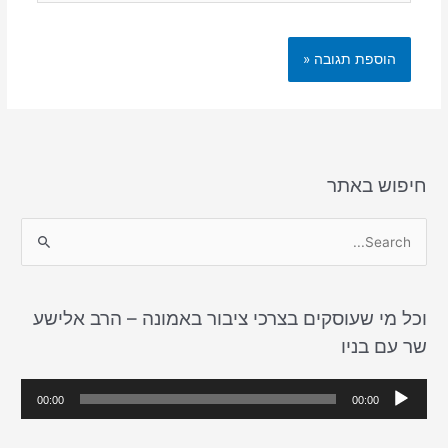
חיפוש באתר
S
e
a
וכל מי שעוסקים בצרכי ציבור באמונה – הרב אלישע
r
שר עם בניו
c
h
נ
00:00
00:00
f
ג
o
ן