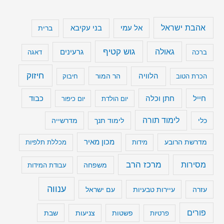
אהבת ישראל
בני עקיבא
אל עמי
ברית
גוש קטיף
גאולה
גרעינים
ברכה
דאגה
חיזוק
הלוויה
הר המור
הכרת הטוב
חיבוק
חייל
חתן וכלה
כבוד
יום הולדת
יום כיפור
לימוד תורה
כלי
לימוד תנך
מדרשייה
מכון מאיר
מדרשת הרובע
מידות
מכללת תלפיות
מרכז הרב
מסירות
משפחה
עבודת המידות
ענווה
עיירות טבעיות
עם ישראל
עזרה
פורים
שבת
פרטיות
פשטות
צניעות