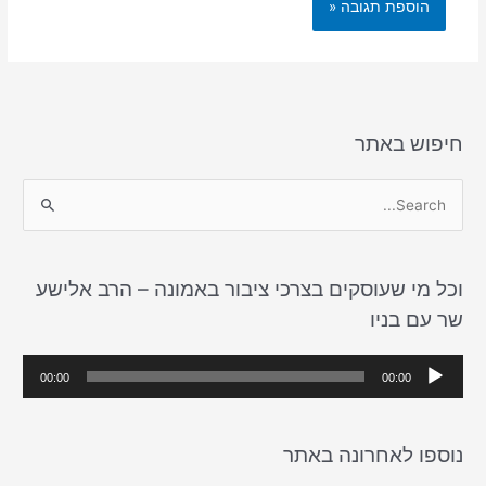
חיפוש באתר
S
e
a
וכל מי שעוסקים בצרכי ציבור באמונה – הרב אלישע
r
שר עם בניו
c
h
נ
00:00
00:00
f
ג
o
ן
r
נוספו לאחרונה באתר
א
:
ו