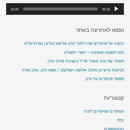
h
נ
00:00
00:00
f
ג
o
ן
r
נוספו לאחרונה באתר
א
:
ו
כתבה על שיעורים שהיו לזכר הרב אלישע בגרעין נצרת עלית
ד
כנס תשובה מאהבה – תשרי תשע”ט
י
הספד של הרב אופיר פריד בישיבת מרכז הרב.
ו
זכרונות אישיים מהרב אלישע וישליצקי / משה כהן, אלון מורה
מספר סיפורים על הרב
קטגוריות
הספדים ושיעורים לזכרו
כללי
מהתקשורת