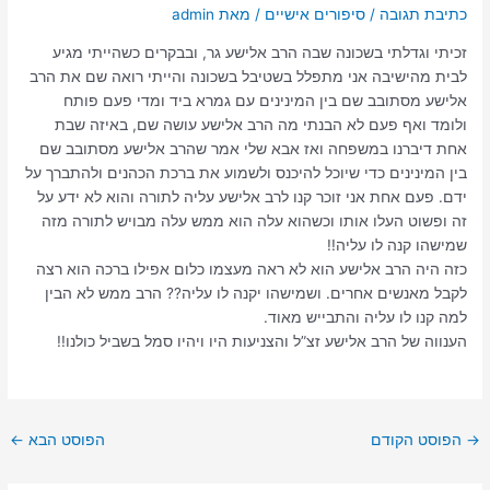
כתיבת תגובה
/
סיפורים אישיים
/ מאת
admin
זכיתי וגדלתי בשכונה שבה הרב אלישע גר, ובבקרים כשהייתי מגיע
לבית מהישיבה אני מתפלל בשטיבל בשכונה והייתי רואה שם את הרב
אלישע מסתובב שם בין המינינים עם גמרא ביד ומדי פעם פותח
ולומד ואף פעם לא הבנתי מה הרב אלישע עושה שם, באיזה שבת
אחת דיברנו במשפחה ואז אבא שלי אמר שהרב אלישע מסתובב שם
בין המינינים כדי שיוכל להיכנס ולשמוע את ברכת הכהנים ולהתברך על
ידם. פעם אחת אני זוכר קנו לרב אלישע עליה לתורה והוא לא ידע על
זה ופשוט העלו אותו וכשהוא עלה הוא ממש עלה מבויש לתורה מזה
שמישהו קנה לו עליה!!
כזה היה הרב אלישע הוא לא ראה מעצמו כלום אפילו ברכה הוא רצה
לקבל מאנשים אחרים. ושמישהו יקנה לו עליה?? הרב ממש לא הבין
למה קנו לו עליה והתבייש מאוד.
הענווה של הרב אלישע זצ”ל והצניעות היו ויהיו סמל בשביל כולנו!!
→
הפוסט הקודם
הפוסט הבא
←