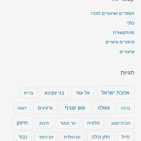
הספדים ושיעורים לזכרו
כללי
מהתקשורת
סיפורים אישיים
שיעורים
תגיות
אהבת ישראל
בני עקיבא
אל עמי
ברית
גוש קטיף
גאולה
גרעינים
ברכה
דאגה
חיזוק
הלוויה
הר המור
הכרת הטוב
חיבוק
חייל
חתן וכלה
כבוד
יום הולדת
יום כיפור