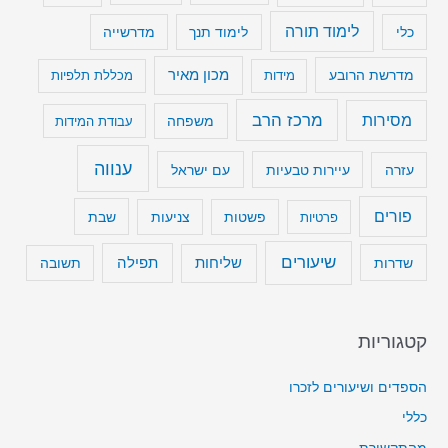
לימוד תורה
כלי
לימוד תנך
מדרשייה
מכון מאיר
מדרשת הרובע
מידות
מכללת תלפיות
מרכז הרב
מסירות
משפחה
עבודת המידות
ענווה
עיירות טבעיות
עם ישראל
עזרה
פורים
שבת
פרטיות
פשטות
צניעות
שיעורים
שליחות
תפילה
שדרות
תשובה
קטגוריות
הספדים ושיעורים לזכרו
כללי
מהתקשורת