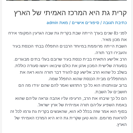
קרית גת היא המרכז האמיתי של הארץ
כתיבת תגובה
/
סיפורים אישיים
/ מאת
admin
לפני כ8 שנים בערך הייתה שבת בקרית גת שבה הגרעין המקומי אירח
את מכון מאיר.
השבת הייתה מרוממת במיוחד הרבנים התפללו בבתי הכנסת בעיר
והעבירו דבר תורה.
הרב אלישע התארח בבית כנסת בעיר שרובם בעלי בתים מבוגרים.
בסעודה שלישית המכון ארגן את כולם שיבואו ויעשו סעודה כוללת.
בשלב כל שהוא הרב אלישע קם להגיד דבר תורה והוא ראה את
המתפללים מבית הכנסת שהוא התפלל שמה.
ברוב ענוותנותו הוא כל כך התרגש ואמר להם שהם יגידו מה הם
חושבים על השבת.
הם כל כך שיבחו את הרב, הרעיפו עליו אהבה ונראה עליהם שהוא
באמת השפיע עליהם תורה אמיתית של ארץ ישראל.
בסוף הוא אמר שזה בכלל לא הוא, שהאנשים בקרית גת גרמו לכל זה
להראות מרומם. והוא טען שקרית גת היא היא המרכז האמיתי של
הארץ.