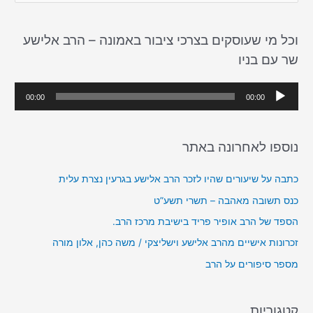
e
a
וכל מי שעוסקים בצרכי ציבור באמונה – הרב אלישע
r
שר עם בניו
c
h
נ
00:00
00:00
f
ג
o
ן
r
נוספו לאחרונה באתר
א
:
ו
כתבה על שיעורים שהיו לזכר הרב אלישע בגרעין נצרת עלית
ד
כנס תשובה מאהבה – תשרי תשע”ט
י
הספד של הרב אופיר פריד בישיבת מרכז הרב.
ו
זכרונות אישיים מהרב אלישע וישליצקי / משה כהן, אלון מורה
מספר סיפורים על הרב
קטגוריות