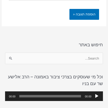
חיפוש באתר
S
e
a
וכל מי שעוסקים בצרכי ציבור באמונה – הרב אלישע
r
שר עם בניו
c
h
נ
00:00
00:00
f
ג
o
ן