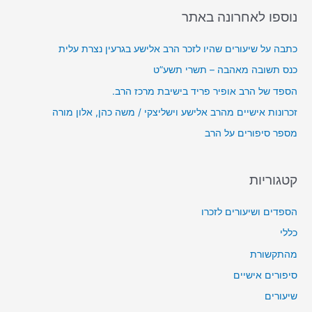
r
נוספו לאחרונה באתר
א
:
ו
כתבה על שיעורים שהיו לזכר הרב אלישע בגרעין נצרת עלית
ד
כנס תשובה מאהבה – תשרי תשע”ט
י
הספד של הרב אופיר פריד בישיבת מרכז הרב.
ו
זכרונות אישיים מהרב אלישע וישליצקי / משה כהן, אלון מורה
מספר סיפורים על הרב
קטגוריות
הספדים ושיעורים לזכרו
כללי
מהתקשורת
סיפורים אישיים
שיעורים