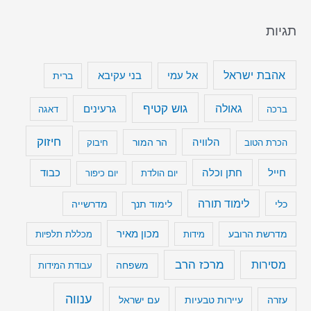
תגיות
אהבת ישראל
בני עקיבא
אל עמי
ברית
גוש קטיף
גאולה
גרעינים
ברכה
דאגה
חיזוק
הלוויה
הר המור
הכרת הטוב
חיבוק
חייל
חתן וכלה
כבוד
יום הולדת
יום כיפור
לימוד תורה
כלי
לימוד תנך
מדרשייה
מכון מאיר
מדרשת הרובע
מידות
מכללת תלפיות
מרכז הרב
מסירות
משפחה
עבודת המידות
ענווה
עיירות טבעיות
עם ישראל
עזרה