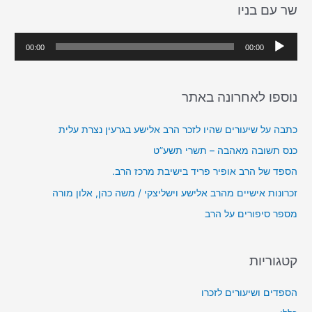
שר עם בניו
c
h
נ
00:00
00:00
f
ג
o
ן
r
נוספו לאחרונה באתר
א
:
ו
כתבה על שיעורים שהיו לזכר הרב אלישע בגרעין נצרת עלית
ד
כנס תשובה מאהבה – תשרי תשע”ט
י
הספד של הרב אופיר פריד בישיבת מרכז הרב.
ו
זכרונות אישיים מהרב אלישע וישליצקי / משה כהן, אלון מורה
מספר סיפורים על הרב
קטגוריות
הספדים ושיעורים לזכרו