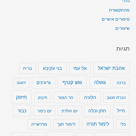
כללי
מהתקשורת
סיפורים אישיים
שיעורים
תגיות
אהבת ישראל
בני עקיבא
אל עמי
ברית
גוש קטיף
גאולה
גרעינים
ברכה
דאגה
חיזוק
הלוויה
הר המור
הכרת הטוב
חיבוק
חייל
חתן וכלה
כבוד
יום הולדת
יום כיפור
לימוד תורה
כלי
לימוד תנך
מדרשייה