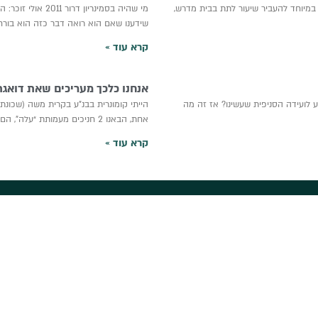
 במיוחד להעביר שיעור לתת בבית מדרש,
מי שהיה בסמינריון
שידענו שאם הוא רואה דבר כזה הוא בורח
קרא עוד »
אנחנו כלכך מעריכים שאת דואגת
 לועידה הסניפית שעשינו? אז זה מה
הייתי קומונרית בבנ”ע בקרית משה (שכונת 
אחת, הבאנו 2 חניכים מעמותת “עלה”, הם היו
קרא עוד »