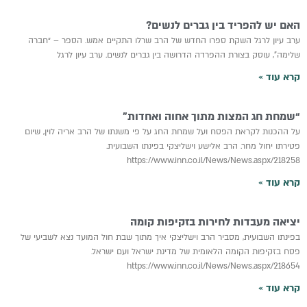
האם יש להפריד בין גברים לנשים?
ערב עיון לרגל השקת ספרו החדש של הרב שרלו התקיים אמש. הספר – “חברה
שלימה”, עוסק בצורת ההפרדה הדרושה בין גברים לנשים. ערב עיון לרגל
קרא עוד »
“שמחת חג המצות מתוך אחוה ואחדות”
על ההכנות לקראת הפסח ועל שמחת החג על פי משנתו של הרב אריה לוין, שיום
פטירתו יחול מחר. הרב אלישע וישליצקי בפינתו השבועית.
https://www.inn.co.il/News/News.aspx/218258
קרא עוד »
יציאה מעבדות לחירות בזקיפות קומה
בפינתו השבועית, מסביר הרב וישליצקי איך מתוך שבת חול המועד נצא לשביעי של
פסח בזקיפות הקומה הלאומית של מדינת ישראל ועם ישראל.
https://www.inn.co.il/News/News.aspx/218654
קרא עוד »