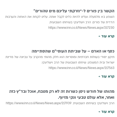
הקשר בין פורים ל-“וזרקתי עליכם מים טהורים”
השפע בא מלמעלה ועלינו להיות כלים לקבל אותה. עלינו לקחת את האחוה והערבות
הדדית של פורים. הרב וישליצקי בשיחתו השבועית.
https://www.inn.co.il/News/News.aspx/217230
קרא עוד »
כסף או האדם – על שביתת העוסי”ם שהסתיימה
תיקון יסודי בעוולות חברתיות ומוסריות הוא חלק מהותי מהקרב על צביונה של מדינת
ישראל ובית המשפט. שיחתו השבועית של הרב וישליצקי.
https://www.inn.co.il/News/News.aspx/217563
קרא עוד »
מהותו של חודש ניסן כשרות זה לא רק מטבח, אוכל ובד”ץ כזה
ואחר, אלא עולם טבעי ונקי מזיוף.
הרב וישליצקי בשיחתו השבועית. https://www.inn.co.il/News/News.aspx/217939
קרא עוד »