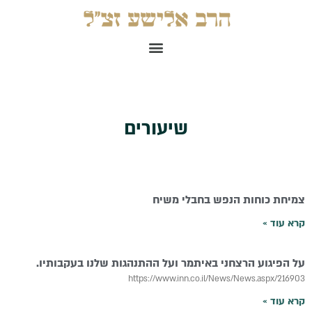
ילוג
תוכן
תפריט
שיעורים
צמיחת כוחות הנפש בחבלי משיח
עמוד
עמוד
עמוד
עמוד
עמוד
עמוד
עמוד
עמוד
עמוד
עמוד
עמוד
עמוד
קרא עוד »
על הפיגוע הרצחני באיתמר ועל ההתנהגות שלנו בעקבותיו.
https://www.inn.co.il/News/News.aspx/216903
קרא עוד »