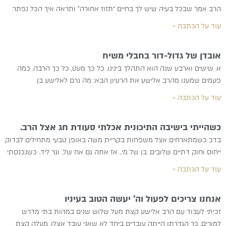
הרב אמר שבכל בעיה שיש לך בחיים “תזוז אחורה” ותראה איך הכל נפתר.
עוד על הכתבה »
אובדן של גדול-דור בחבלי משיח
א. שישים וארבע שנה הוא התהלך בינינו. כל כך מעט, כל כך הרבה. כמה
פעמים שמענו מהרב אלישע את הרעיון הבא: מה גרם לאלישע בן
עוד על הכתבה »
כשהייתי בישיבה התיכונית אכלתי סעודת חג אצל הרב.
בדכ כשמתארחים אצל משפחות בקריית משה באופן טבעי מתחילים לבדוק
ייחוס וחוק דתיים שלובים. בן של מי.. אז אתה גם אח של.. וגר ליד.. כשנכנסתי
עוד על הכתבה »
אנחנו צריכים לפעול וה’ יעשה הטוב בעיניו
זכיתי לעבוד עם הרב אלישע קצת מעל שלוש שנים במהות בתי מדרש
למורים. כך הגדרתו הייתה עובדים ביחד לא שאני עובד אצלו. מעלה קצת