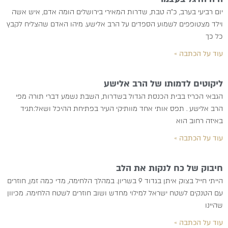
יום רביעי בערב, כ”ה טבת, שדרות המאירי בירושלים הומה אדם, איש אשה
וילד מצטופפים לשמוע הספדים על הרב אלישע. מיהו האדם שהצליח לקבץ
כל כך
עוד על הכתבה »
ליקוטים לדמותו של הרב אלישע
הגבאי הכריז בבית הכנסת הגדול בשדרות, השבת נשמע דברי תורה מפי
הרב אלישע . תפס אותי אחד מוותיקי העיר בפתיחת ההיכל ושאל:תגיד
באיזה רחוב הוא
עוד על הכתבה »
חיבוק של כח לנקות את הלב
הייתי חייל בצוק איתן בגדוד 9 בשריון. במהלך הלחימה, מדי כמה זמן, חוזרים
עם הטנקים לשטח ישראל למילוי מחדש ושוב חוזרים לשטח הלחימה. מכיוון
שהיינו
עוד על הכתבה »