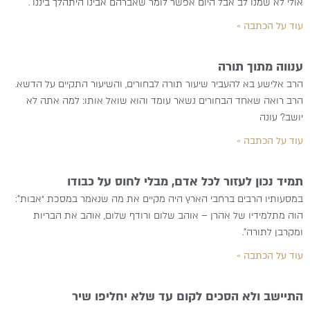
אולי לא שמנו לב אבל היום אפשר לומר שאברהם אבינו היתהלך ביננו .
עוד על הכתבה »
ענווה מתוך תורה
הרב אלישע בא להעביר שיעור תורה לבחורים, והשיעור התקיים על הדשא.
הרב רואה שאחד הבחורים נשאר עומד והוא שואל אותו: למה אתה לא
יושב? עונה
עוד על הכתבה »
תמיד נכון לעזור לכל אדם, מבלי לחוס על כבודו
במסעותיו הרבים ברחבי הארץ היה מקיים את מה שנאמר במסכת “אבות”:
הוה מתלמידיו של אהרן – אוהב שלום ורודף שלום, אוהב את הבריות
ומקרבן לתורה”.
עוד על הכתבה »
התיישב ולא הסכים לקום עד שלא יחליפו שיר