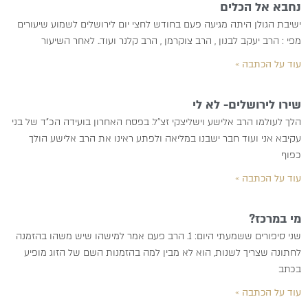
נחבא אל הכלים
ישיבת הגולן היתה מגיעה פעם בחודש לחצי יום לירושלים לשמוע שיעורים
מפי : הרב יעקב לבנון , הרב צוקרמן , הרב קלנר ועוד.. לאחר השיעור
עוד על הכתבה »
שירו לירושלים- לא לי
הלך לעולמו הרב אלישע וישליצקי זצ”ל. בפסח האחרון בועידה הכ”ד של בני
עקיבא אני ועוד חבר ישבנו במליאה ולפתע ראינו את הרב אלישע הולך
כפוף
עוד על הכתבה »
מי במרכז?
שני סיפורים ששמעתי היום: 1. הרב פעם אמר למישהו שיש משהו בהזמנה
לחתונה שצריך לשנות, הוא לא מבין למה בהזמנות השם של הזוג מופיע
בכתב
עוד על הכתבה »