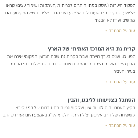
לפקיד היערות (עוסק במתן היתרים לכריתות ,העתקות ושימור עצים) קראו
אלישע. התקשרתי בטעות לרב אלישע ואני מדבר אליו בנושא המקצועי. הרב
מקשיב ועדין לא הבנתי
עוד על הכתבה »
קרית גת היא המרכז האמיתי של הארץ
לפני כ8 שנים בערך הייתה שבת בקרית גת שבה הגרעין המקומי אירח את
מכון מאיר. השבת הייתה מרוממת במיוחד הרבנים התפללו בבתי הכנסת
בעיר והעבירו
עוד על הכתבה »
הסתכל בצניעותו לליבנו, והבין
בקיץ האחרון היה לנו יום עיון של קומונריות מחוז דרום של בני עקיבא,
כששיחה של הרב אלישע זצ”ל הייתה חלק מהלו”ז. באמצע היום אמרו שהרב
עוד על הכתבה »