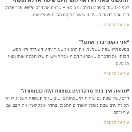
‘הרגשתי שאני לא ראוי לומר היום שיעור אז לא נסעתי’
לפני כ17 שנה סיפר לנו הרב יוני מילוא – שראה את הרב אלישע וזכר שלרב
היה אמור להיות בשעה זו שיעור במקום מסוים. שאל אותו
עוד על הכתבה »
“אני הקטן יברך אתכן?”
בפעם הראשונה ששמעתי את הרב אלישע, הייתי עוד צעירה ולא ממש
הבנתי את הדברים שאמר עד הסוף, אבל האישיות שלו תפסה אותי ומאז
כל פעם
עוד על הכתבה »
“תראה איך בניך מדקדקים במצוות קלה כבחמורה”
הרב עשה שבת עם שיחות למשפחות ביישוב שלומית בשנת תשנ”א. לאחר
תפילת ערב שבת כשכל האורחים התכנסו בחדר אוכל, סעדו את ליבם עם
עוף ודגים
עוד על הכתבה »