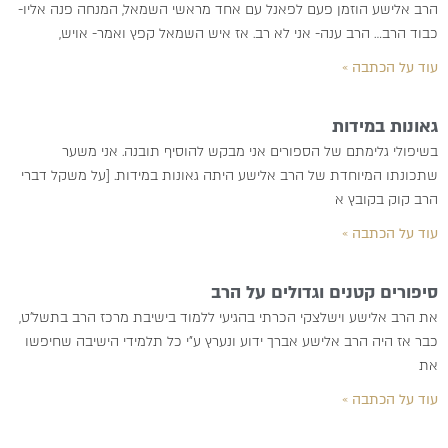
הרב אלישע הוזמן פעם לפאנל עם אחד מראשי השמאל, המנחה פנה אליו-
כבוד הרב… הרב ענה- אני לא רב. אז איש השמאל קפץ ואמר- אויש,
עוד על הכתבה »
גאונות במידות
בשיפולי גלימתם של הספורים אני מבקש להוסיף תובנה. אני משער
שתכונתו המיוחדת של הרב אלישע היתה גאונות במידות. [על משקל דברי
הרב קוק בקובץ א
עוד על הכתבה »
סיפורים קטנים וגדולים על הרב
את הרב אלישע וישלצקי הכרתי בהגיעי ללמוד בישיבת מרכז הרב בתשל’ט,
כבר אז היה הרב אלישע אברך ידוע ונערץ ע”י כל תלמידי הישיבה שחיפשו
את
עוד על הכתבה »