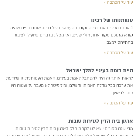
עוד על הכתבה »
ענוותנותו של רבינו
1. אנחנו מכירים את דפי המקורות העמוסים של רבינו. אותם דפים שהיה
קורא מתוכם מקור אחד, אולי שניים, ואז מפליג בדברים שיועילו לציבור
בהתייחס למצב
עוד על הכתבה »
היית דומה בעיניי למלך ישראל
לראות אותך זה היה להסתכל לאמת בעיניים. האמת הענוותנית. זו שיודעת
את ערכה בכל גודלה האמיתי והשלם, ומילימיטר לא מעבר. עז וענווה היו
כתר לראשך
עוד על הכתבה »
ארגון בית הדין לגזירות טובות
מדי שנה בפורים יוצא לנו לקחת חלק בארגון בית הדין לגזירות טובות
בראשות הרה”ג שמואל אליהו שליט”א. מדי שנה הרב שמואל מבקש מהרב