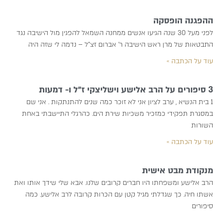
ההפגנה הופסקה
לפני מעל 30 שנה הגיעו אנשים ממחנה השמאל להפגין מול הישיבה נגד
התבטאות של מרן ראש הישיבה ר’ אברום זצ”ל – נדמה לי שזה היה
עוד על הכתבה »
3 סיפורים על הרב אלישע וישליצקי ז״ל ו- דמעות
1 בית הנשיא , ערב לציון אני לא זוכר כמה שנים להתנתקות . אני שם
במסגרת תפקידי כמזכיר משכיות שירת הים. כהרגלי התיישבתי באחת
השורות
עוד על הכתבה »
מנקודת מבט אישית
הרב אלישע ומשפחתו היו חברים קרובים שלנו. אבא שלי שידך אותו ואת
אשתו חיה. כך שגדלתי מגיל קטן עם הכרות קרובה לרב אלישע. כמה
סיפורים