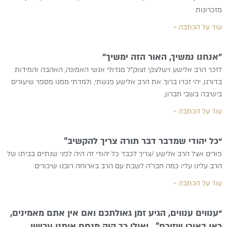
מזכרונות
עוד על הכתבה »
״אנחנו נמשיך, האור הזה ימשיך״
לזכר הרב אלישע וישלצקי זצוק״ל מגדולי אנשי האמונה, האהבה והמידות
בדורנו, יהי זכרו ברוך. את הרב אלישע פגשתי, ולמדתי ממנו מספר שיעורים
בישיבה בשבי חברון,
עוד על הכתבה »
“כל יהודי שמדבר דבר תורה צריך להקשיב”
פורים אצל הרב אלישע /צריך לכבד כל יהודי זה היה לפני שנתיים בביתו של
הרב עלינו עליו כמה חבר’ה לשבת עם הרב בארוחה רובנו שיכורים
עוד על הכתבה »
“ענווים ענווים, הגיע זמן גאולתכם ואם אין אתם מאמינים,
ראו באורי שזורח” . ואולי כך היה מנחם אותנו עכשיו….