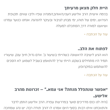
היית חלק מצאן מרעיתך
בנימה אישית. הרב אלישע העניו,האוהב,המנהיג שפיו וליבו שווים. תקופת
הגירוש…ימים של תוהו, ימי מבחן לציבור ובעיקר להנהגה. אנחנו כנוער עמדנו
ושיווענו למורה דרך, הסתכלנו למעלה
עוד על הכתבה »
לפתוח את הלב..
הוא הגיע לישיבה לראשונה כשהייתי בשיעור ב’. אדם גדול, חיוך ענק. שיעוריו
תמיד היו מתחילים בשקט. הייתי צריך להתאמץ בשביל לשמוע. לא הסכים
להשתמש במיקרופון,
עוד על הכתבה »
“אפשר שנתפלל מנחה? אני צמא..” – זכרונות מהרב
אלישע..
1.היה לנו כנס מדריכים סוער במדרשת עפרה. הרב אלישע הוזמן לדבר
והתווכחנו איתו רבות. בסוף היום אמרנו לו ‘הרב תודה רבה. יש נהג שמחכה