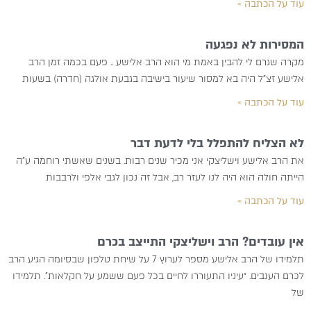
עוד על הכתבה »
המסירות לא נפגעה
מקרה שגרם לי להבין באמת מי הוא הרב אלישע .. פעם בכמה זמן הרב
אלישע זצ”ל היה בא למסור שיעור בישיבה בגבעת אולגה (חדרה) בשעות
עוד על הכתבה »
לא הצליח להתפלל בלי לדעת דבר
את הרב אלישע וישליצקי אני מכיר שנים רבות. בשנים שאשתי רוחמה ע”ה
הייתה חולה הוא היה לנו לעזר רב, אבל זה נכון לגבי אלפי ולרבבות
עוד על הכתבה »
אין עובדים? הרב וישליצקי התייצב בכרם
תלמידו של הרב אלישע מספר לערוץ 7 על שיחת טלפון שבסיומה הגיע הרב
לכרם הענבים. “עיניו התעוררו לחיים בכל פעם ששמע על חקלאות”. תלמידו
של