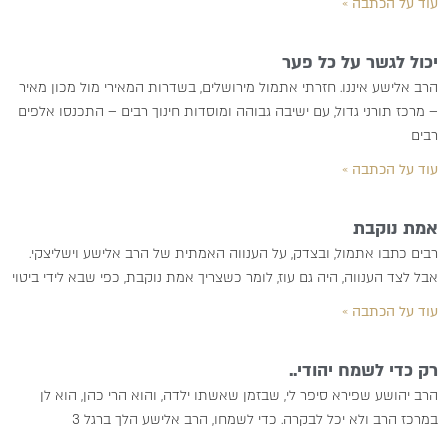
עוד על הכתבה »
יכול לגשר על כל פער
הרב אלישע איננו. חזרתי אתמול מירושלים, בשדרות המאירי מול מכון מאיר
– מרכז תורני גדול, עם ישיבה גבוהה ומוסדות חינוך רבים – התכנסו אלפים
רבים
עוד על הכתבה »
אמת נוקבת
רבים כתבו אתמול, ובצדק, על הענווה האמתית של הרב אלישע וישליצקי.
אבל לצד הענווה, היה גם עוז, לומר כשצריך אמת נוקבת, כפי שבא לידי ביטוי
עוד על הכתבה »
רק כדי לשמח יהודי..
הרב יהושע שפירא סיפר לי, שבזמן שאשתו ילדה, והוא הרי כהן, הוא לן
במרכז הרב ולא יכל לבקרה. כדי לשמחו, הרב אלישע הלך ברגל 3