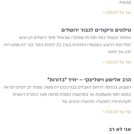
קבוצת
עוד על הכתבה »
טילונים וריקודים לכבוד ירושלים
אתמול פגשתי כמה חברות שסיפרו שבאחד מימי ירושלים הן הגיעו
למדרשת הרובע. כשנגמרו החגיגות בערך ב2 לפנות בוקר כבר לא ממש היה
להן איך לחזור
עוד על הכתבה »
הרב אלישע וישליצקי – יחיד *בדורות*
השבוע, בכניסה לניחום האבלים בבניין בקריית משה, שמתי לב לפרט הנראה
כמעט חסר-משמעות אך במחשבה נוספת מהווה מעין ׳כותרת ראשית׳
לקורות-חייו, למפעליו ולפועליו הרבים של
עוד על הכתבה »
אני לא רב